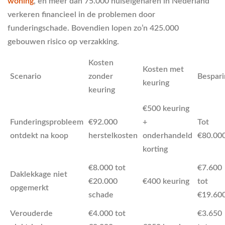
woning
, en meer dan 75.000 huiseigenaren in Nederland
verkeren financieel in de problemen door
funderingschade. Bovendien lopen zo’n 425.000
gebouwen risico op verzakking.
Kosten
Kosten met
Scenario
zonder
Bespari
keuring
keuring
€500 keuring
Funderingsprobleem
€92.000
+
Tot
ontdekt na koop
herstelkosten
onderhandeld
€80.00
korting
€8.000 tot
€7.600
Daklekkage niet
€20.000
€400 keuring
tot
opgemerkt
schade
€19.60
Verouderde
€4.000 tot
€3.650