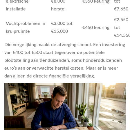
elektrische
€8.000
€350 keuring
tot
installatie
herstel
€7.650
€2.550
Vochtproblemen in
€3.000 tot
€450 keuring
tot
kruipruimte
€15.000
€14.55
Die vergelijking maakt de afweging simpel. Een investering
van €400 tot €500 staat tegenover de potentiële
blootstelling aan tienduizenden, soms honderdduizenden
euro’s aan onverwachte herstelkosten. Maar er is meer
dan alleen de directe financiële vergelijking.