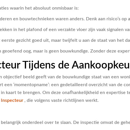
aties waarin het absoluut onmisbaar is:
eren en bouwtechnieken waren anders. Denk aan risico’s op as
kken in het plafond of een verzakte vloer zijn vaak signalen v
erste gezicht goed uit, maar twijfelt u aan de staat van het dak,
 geoefend oog, maar is geen bouwkundige. Zonder deze expertis
cteur Tijdens de Aankoopkeu
en objectief beeld geeft van de bouwkundige staat van een woni
ëert een ‘momentopname’: een gedetailleerd overzicht van de con
 kaart te brengen. Om deze onafhankelijkheid en expertise te 
 Inspecteur
, die volgens vaste richtlijnen werkt.
belangrijk onderdeel over te slaan. De inspectie omvat de gehel