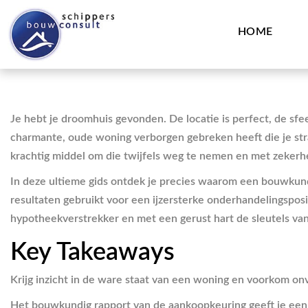
HOME
Je hebt je droomhuis gevonden. De locatie is perfect, de sfeer
charmante, oude woning verborgen gebreken heeft die je str
krachtig middel om die twijfels weg te nemen en met zekerhe
In deze ultieme gids ontdek je precies waarom een bouwkundi
resultaten gebruikt voor een ijzersterke onderhandelingsposit
hypotheekverstrekker en met een gerust hart de sleutels van
Key Takeaways
Krijg inzicht in de ware staat van een woning en voorkom o
Het bouwkundig rapport van de aankoopkeuring geeft je een