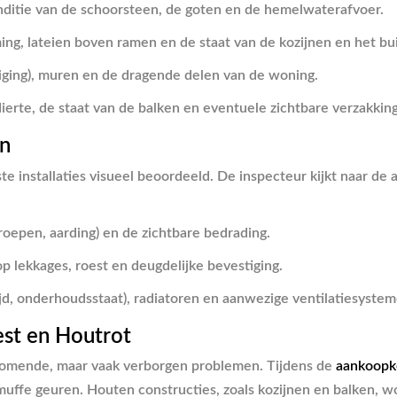
nditie van de schoorsteen, de goten en de hemelwaterafvoer.
g, lateien boven ramen en de staat van de kozijnen en het bu
iging), muren en de dragende delen van de woning.
ierte, de staat van de balken en eventuele zichtbare verzakkin
en
nstallaties visueel beoordeeld. De inspecteur kijkt naar de alg
oepen, aarding) en de zichtbare bedrading.
p lekkages, roest en deugdelijke bevestiging.
ijd, onderhoudsstaat), radiatoren en aanwezige ventilatiesystem
est en Houtrot
komende, maar vaak verborgen problemen. Tijdens de
aankoopk
uffe geuren. Houten constructies, zoals kozijnen en balken, 