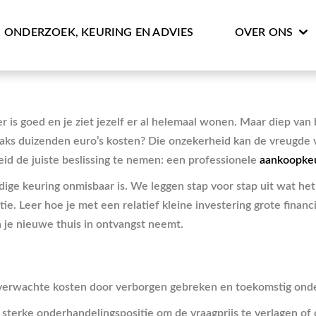
ONDERZOEK, KEURING EN ADVIES
OVER ONS
 is goed en je ziet jezelf er al helemaal wonen. Maar diep van b
aks duizenden euro’s kosten? Die onzekerheid kan de vreugde 
id de juiste beslissing te nemen: een professionele
aankoopke
ge keuring onmisbaar is. We leggen stap voor stap uit wat het 
ie. Leer hoe je met een relatief kleine investering grote financ
 je nieuwe thuis in ontvangst neemt.
nverwachte kosten door verborgen gebreken en toekomstig onde
 sterke onderhandelingspositie om de vraagprijs te verlagen 