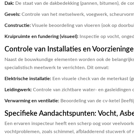
Dak:
De staat van de dakbedekking (pannen, bitumen), de co
Gevels:
Controle van het metselwerk, voegwerk, scheurvormin
Constructie:
Visuele beoordeling van vloeren (ook op doorbu
Kruipruimte en fundering (visueel):
Inspectie op vocht, onged
Controle van Installaties en Voorziening
Naast de bouwkundige elementen worden ook de belangrijkste i
specialistisch meetwerk te verrichten. Dit omvat:
Elektrische installatie:
Een visuele check van de meterkast (gr
Leidingwerk:
Controle van zichtbare water- en gasleidingen o
Verwarming en ventilatie:
Beoordeling van de cv-ketel (leeft
Specifieke Aandachtspunten: Vocht, Asb
Een ervaren inspecteur heeft een scherp oog voor veelvoor
vochtproblemen, zoals schimmel, afbladderend stucwerk of m