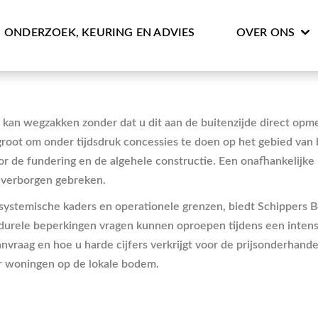
ONDERZOEK, KEURING EN ADVIES
OVER ONS
 kan wegzakken zonder dat u dit aan de buitenzijde direct op
g groot om onder tijdsdruk concessies te doen op het gebied va
voor de fundering en de algehele constructie. Een onafhankelij
 verborgen gebreken.
 systemische kaders en operationele grenzen, biedt Schippers 
urele beperkingen vragen kunnen oproepen tijdens een intensief
vraag en hoe u harde cijfers verkrijgt voor de prijsonderhand
or woningen op de lokale bodem.