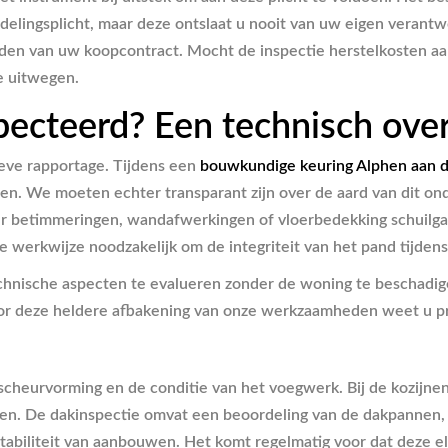
delingsplicht, maar deze ontslaat u nooit van uw eigen verant
den van uw koopcontract. Mocht de inspectie herstelkosten aa
e uitwegen.
pecteerd? Een technisch over
ieve rapportage. Tijdens een
bouwkundige keuring Alphen aan d
en. We moeten echter transparant zijn over de aard van dit ond
 betimmeringen, wandafwerkingen of vloerbedekking schuilgaan,
werkwijze noodzakelijk om de integriteit van het pand tijdens
echnische aspecten te evalueren zonder de woning te beschadig
or deze heldere afbakening van onze werkzaamheden weet u pr
cheurvorming en de conditie van het voegwerk. Bij de kozijne
ren. De dakinspectie omvat een beoordeling van de dakpannen, 
stabiliteit van aanbouwen. Het komt regelmatig voor dat dez