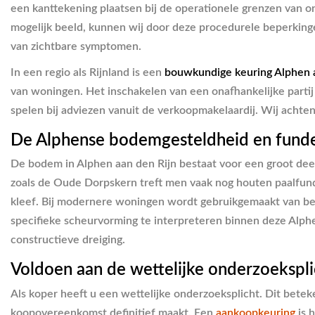
een kanttekening plaatsen bij de operationele grenzen van on
mogelijk beeld, kunnen wij door deze procedurele beperking
van zichtbare symptomen.
In een regio als Rijnland is een
bouwkundige keuring Alphen a
van woningen. Het inschakelen van een onafhankelijke partij
spelen bij adviezen vanuit de verkoopmakelaardij. Wij achten
De Alphense bodemgesteldheid en funder
De bodem in Alphen aan den Rijn bestaat voor een groot deel 
zoals de Oude Dorpskern treft men vaak nog houten paalfunde
kleef. Bij modernere woningen wordt gebruikgemaakt van bet
specifieke scheurvorming te interpreteren binnen deze Alph
constructieve dreiging.
Voldoen aan de wettelijke onderzoekspli
Als koper heeft u een wettelijke onderzoeksplicht. Dit betek
koopovereenkomst definitief maakt. Een
aankoopkeuring
is 