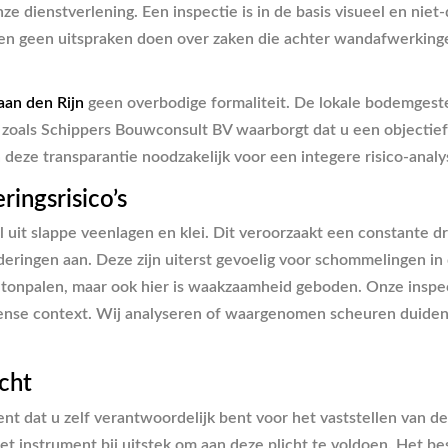
ze dienstverlening. Een inspectie is in de basis visueel en nie
en geen uitspraken doen over zaken die achter wandafwerkingen
an den Rijn
geen overbodige formaliteit. De lokale bodemgestel
 zoals Schippers Bouwconsult BV waarborgt dat u een objectief
 deze transparantie noodzakelijk voor een integere risico-analy
ingsrisico’s
uit slappe veenlagen en klei. Dit veroorzaakt een constante dr
ringen aan. Deze zijn uiterst gevoelig voor schommelingen in 
onpalen, maar ook hier is waakzaamheid geboden. Onze inspect
ense context. Wij analyseren of waargenomen scheuren duiden o
cht
ent dat u zelf verantwoordelijk bent voor het vaststellen van d
het instrument bij uitstek om aan deze plicht te voldoen. Het b