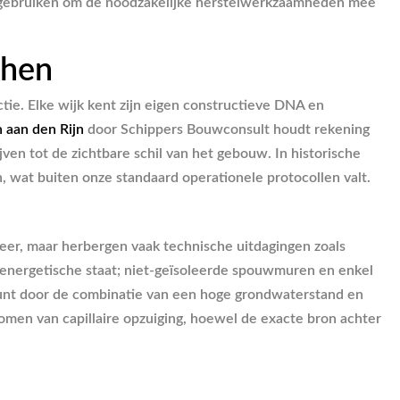
n’ gebruiken om de noodzakelijke herstelwerkzaamheden mee
phen
tie. Elke wijk kent zijn eigen constructieve DNA en
 aan den Rijn
door Schippers Bouwconsult houdt rekening
en tot de zichtbare schil van het gebouw. In historische
, wat buiten onze standaard operationele protocollen valt.
er, maar herbergen vaak technische uitdagingen zoals
e energetische staat; niet-geïsoleerde spouwmuren en enkel
spunt door de combinatie van een hoge grondwaterstand en
men van capillaire opzuiging, hoewel de exacte bron achter