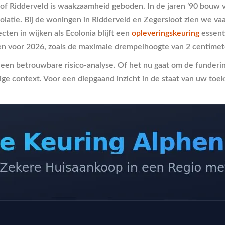
n of Ridderveld is waakzaamheid geboden. In de jaren ’90 bouw 
isolatie. Bij de woningen in Ridderveld en Zegersloot zien we 
ten in wijken als Ecolonia blijft een
opleveringskeuring
essenti
isen voor 2026, zoals de maximale drempelhoogte van 2 centimet
 een betrouwbare risico-analyse. Of het nu gaat om de funderin
ge context. Voor een diepgaand inzicht in de staat van uw toe