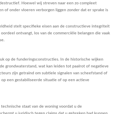
t-destructief. Hoewel wij streven naar een zo compleet
 of onder vloeren verborgen liggen zonder dat er sprake is
dheid stelt specifieke eisen aan de constructieve integriteit
 oordeel ontvangt, los van de commerciële belangen die vaak
se.
uk op de funderingsconstructies. In de historische wijken
de grondwaterstand, wat kan leiden tot paalrot of negatieve
eurs zijn getraind om subtiele signalen van scheefstand of
p een gestabiliseerde situatie of op een actieve
e technische staat van de woning voordat u de
eschermt u juridisch tegen claims dat u gebreken had kunnen