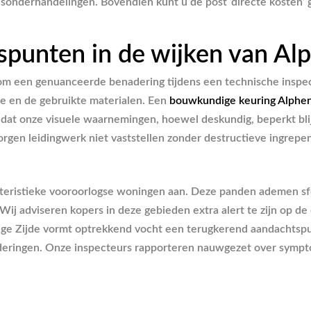
ijsonderhandelingen. Bovendien kunt u de post ‘directe koste
spunten in de wijken van Al
t om een genuanceerde benadering tijdens een technische inspec
de en de gebruikte materialen. Een
bouwkundige keuring Alphen
at onze visuele waarnemingen, hoewel deskundig, beperkt blijv
rgen leidingwerk niet vaststellen zonder destructieve ingrepen
teristieke vooroorlogse woningen aan. Deze panden ademen sfe
Wij adviseren kopers in deze gebieden extra alert te zijn op d
de Lage Zijde vormt optrekkend vocht een terugkerend aandacht
deringen. Onze inspecteurs rapporteren nauwgezet over sympto