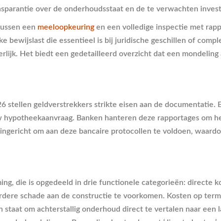
ransparantie over de onderhoudsstaat en de te verwachten inves
 tussen een
meeloopkeuring
en een volledige inspectie met rap
ke bewijslast die essentieel is bij juridische geschillen of com
rlijk. Het biedt een gedetailleerd overzicht dat een mondeling 
 stellen geldverstrekkers strikte eisen aan de documentatie.
w hypotheekaanvraag. Banken hanteren deze rapportages om het
 ingericht om aan deze bancaire protocollen te voldoen, waardo
ing, die is opgedeeld in drie functionele categorieën: directe 
rdere schade aan de constructie te voorkomen. Kosten op term
in staat om achterstallig onderhoud direct te vertalen naar ee