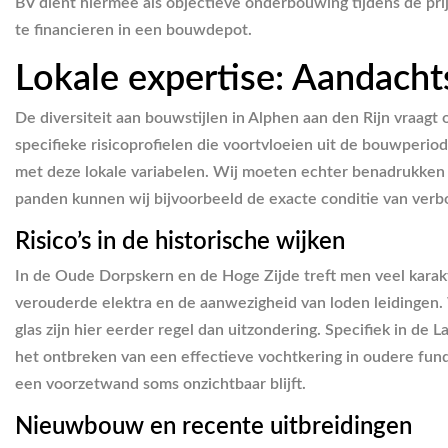
BV dient hiermee als objectieve onderbouwing tijdens de pr
te financieren in een bouwdepot.
Lokale expertise: Aandacht
De diversiteit aan bouwstijlen in Alphen aan den Rijn vraag
specifieke risicoprofielen die voortvloeien uit de bouwperio
met deze lokale variabelen. Wij moeten echter benadrukken d
panden kunnen wij bijvoorbeeld de exacte conditie van verbo
Risico’s in de historische wijken
In de Oude Dorpskern en de Hoge Zijde treft men veel karak
verouderde elektra en de aanwezigheid van loden leidingen. 
glas zijn hier eerder regel dan uitzondering. Specifiek in 
het ontbreken van een effectieve vochtkering in oudere fun
een voorzetwand soms onzichtbaar blijft.
Nieuwbouw en recente uitbreidingen