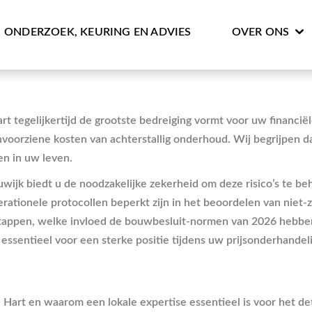
ONDERZOEK, KEURING EN ADVIES
OVER ONS
rt tegelijkertijd de grootste bedreiging vormt voor uw financië
onvoorziene kosten van achterstallig onderhoud. Wij begrijpen 
en in uw leven.
jk biedt u de noodzakelijke zekerheid om deze risico’s te be
ationele protocollen beperkt zijn in het beoordelen van niet-
sstappen, welke invloed de bouwbesluit-normen van 2026 hebbe
 essentieel voor een sterke positie tijdens uw prijsonderhandel
e Hart en waarom een lokale expertise essentieel is voor het d