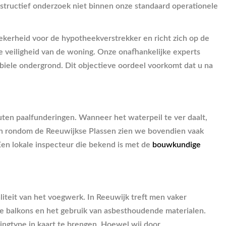
structief onderzoek niet binnen onze standaard operationele
 zekerheid voor de hypotheekverstrekker en richt zich op de
e veiligheid van de woning. Onze onafhankelijke experts
tabiele ondergrond. Dit objectieve oordeel voorkomt dat u na
en paalfunderingen. Wanneer het waterpeil te ver daalt,
den rondom de Reeuwijkse Plassen zien we bovendien vaak
Een lokale inspecteur die bekend is met de
bouwkundige
liteit van het voegwerk. In Reeuwijk treft men vaker
de balkons en het gebruik van asbesthoudende materialen.
ingtype in kaart te brengen. Hoewel wij door