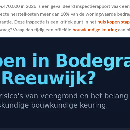
470.000 in 2026 is een gevalideerd inspectierapport vaak ee
directe herstelkosten meer dan 10% van de woningwaarde bedr
ntie. Deze inspectie is een kritiek punt in het
huis kopen sta
raag? Vraag dan tijdig een officiële
bouwkundige keuring
aan bi