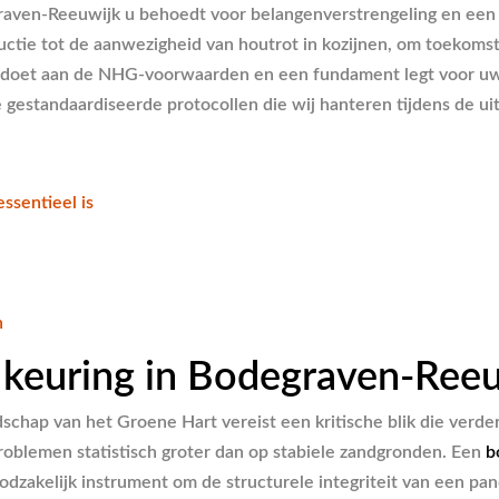
ven-Reeuwijk u behoedt voor belangenverstrengeling en een ob
tructie tot de aanwezigheid van houtrot in kozijnen, om toekoms
oldoet aan de NHG-voorwaarden en een fundament legt voor uw
gestandaardiseerde protocollen die wij hanteren tijdens de uit
sentieel is
n
uring in Bodegraven-Reeuwi
schap van het Groene Hart vereist een kritische blik die verde
sproblemen statistisch groter dan op stabiele zandgronden. Een
b
akelijk instrument om de structurele integriteit van een pand 