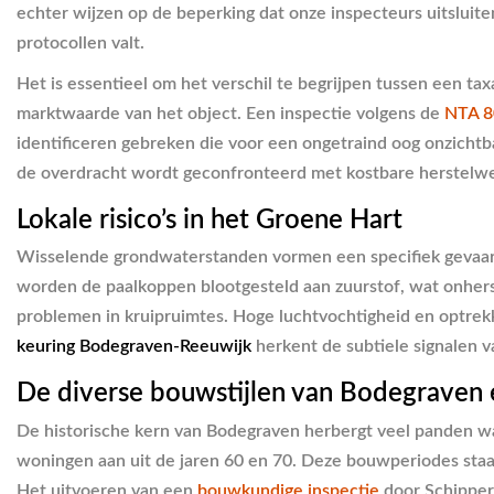
echter wijzen op de beperking dat onze inspecteurs uitslui
protocollen valt.
Het is essentieel om het verschil te begrijpen tussen een tax
marktwaarde van het object. Een inspectie volgens de
NTA 8
identificeren gebreken die voor een ongetraind oog onzichtba
de overdracht wordt geconfronteerd met kostbare herstelw
Lokale risico’s in het Groene Hart
Wisselende grondwaterstanden vormen een specifiek gevaar 
worden de paalkoppen blootgesteld aan zuurstof, wat onher
problemen in kruipruimtes. Hoge luchtvochtigheid en optrek
keuring Bodegraven-Reeuwijk
herkent de subtiele signalen v
De diverse bouwstijlen van Bodegraven 
De historische kern van Bodegraven herbergt veel panden waa
woningen aan uit de jaren 60 en 70. Deze bouwperiodes staa
Het uitvoeren van een
bouwkundige inspectie
door Schippers