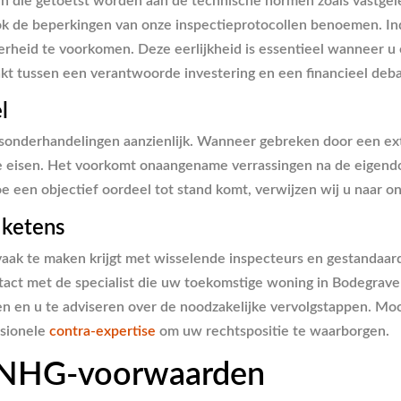
n die getoetst worden aan de technische normen zoals vastgel
 ook de beperkingen van onze inspectieprotocollen benoemen. In
ekerheid te voorkomen. Deze eerlijkheid is essentieel wanneer 
kt tussen een verantwoorde investering en een financieel deba
l
rijsonderhandelingen aanzienlijk. Wanneer gebreken door een ex
e eisen. Het voorkomt onaangename verrassingen na de eigend
oe een objectief oordeel tot stand komt, verwijzen wij u naar o
 ketens
u vaak te maken krijgt met wisselende inspecteurs en gestandaa
tact met de specialist die uw toekomstige woning in Bodegraven
ten en u te adviseren over de noodzakelijke vervolgstappen. M
ssionele
contra-expertise
om uw rechtspositie te waarborgen.
e NHG-voorwaarden