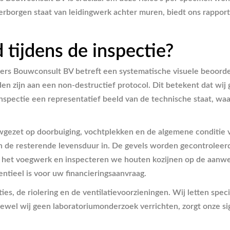
rborgen staat van leidingwerk achter muren, biedt ons rappor
 tijdens de inspectie?
s Bouwconsult BV betreft een systematische visuele beoordel
den zijn aan een non-destructief protocol. Dit betekent dat wi
spectie een representatief beeld van de technische staat, waarb
uwgezet op doorbuiging, vochtplekken en de algemene conditie
n de resterende levensduur in. De gevels worden gecontroleerd 
 het voegwerk en inspecteren we houten kozijnen op de aanwez
entieel is voor uw financieringsaanvraag.
aties, de riolering en de ventilatievoorzieningen. Wij letten sp
Hoewel wij geen laboratoriumonderzoek verrichten, zorgt onze s