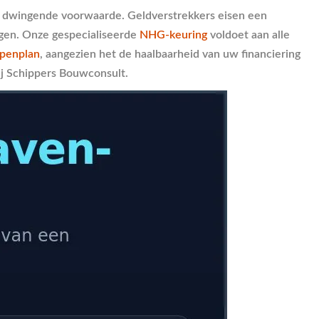
n dwingende voorwaarde. Geldverstrekkers eisen een
agen. Onze gespecialiseerde
NHG-keuring
voldoet aan alle
ppenplan
, aangezien het de haalbaarheid van uw financiering
j Schippers Bouwconsult.