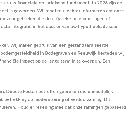
ls uw financiële en juridische fundament. In 2026 zijn de
eel is geworden. Wij moeten u echter informeren dat onze
en voor gebreken die door fysieke belemmeringen of
irecte integratie in het dossier van uw hypotheekadviseur
ekker. Wij maken gebruik van een gestandaardiseerde
eke bodemgesteldheid in Bodegraven en Reeuwijk besteden wij
inanciële impact op de lange termijn te overzien. Een
en. Directe kosten betreffen gebreken die onmiddellijk
ak betrekking op modernisering of verduurzaming. Dit
ormuleren. Houd er rekening mee dat onze ramingen gebaseerd