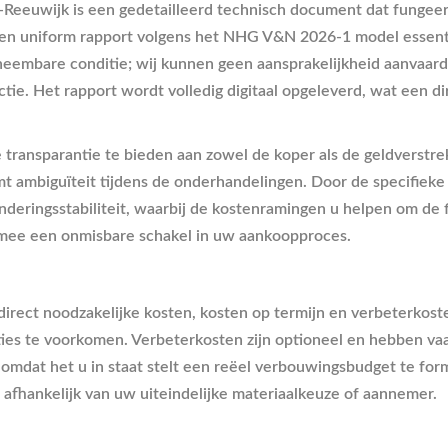
euwijk is een gedetailleerd technisch document dat fungeert a
en uniform rapport volgens het NHG V&N 2026-1 model essenti
embare conditie; wij kunnen geen aansprakelijkheid aanvaard
tie. Het rapport wordt volledig digitaal opgeleverd, wat een d
transparantie te bieden aan zowel de koper als de geldverstr
komt ambiguïteit tijdens de onderhandelingen. Door de specifi
deringsstabiliteit, waarbij de kostenramingen u helpen om de f
mee een onmisbare schakel in uw aankoopproces.
direct noodzakelijke kosten, kosten op termijn en verbeterkost
aties te voorkomen. Verbeterkosten zijn optioneel en hebben va
, omdat het u in staat stelt een reëel verbouwingsbudget te f
afhankelijk van uw uiteindelijke materiaalkeuze of aannemer.