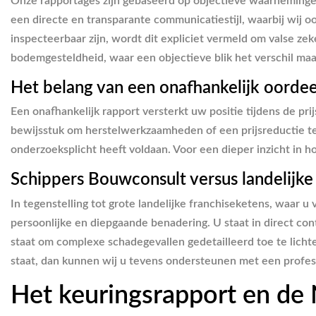
Onze rapportages zijn gebaseerd op objectieve waarneminge
een directe en transparante communicatiestijl, waarbij wij
inspecteerbaar zijn, wordt dit expliciet vermeld om valse z
bodemgesteldheid, waar een objectieve blik het verschil maa
Het belang van een onafhankelijk oordee
Een onafhankelijk rapport versterkt uw positie tijdens de p
bewijsstuk om herstelwerkzaamheden of een prijsreductie t
onderzoeksplicht heeft voldaan. Voor een dieper inzicht in h
Schippers Bouwconsult versus landelijke
In tegenstelling tot grote landelijke franchiseketens, waar 
persoonlijke en diepgaande benadering. U staat in direct con
staat om complexe schadegevallen gedetailleerd toe te lich
staat, dan kunnen wij u tevens ondersteunen met een profe
Het keuringsrapport en d