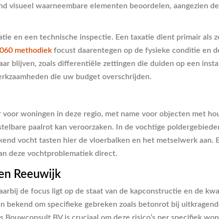
tend visueel waarneembare elementen beoordelen, aangezien de
atie en een technische inspectie. Een taxatie dient primair als
060 methodiek
focust daarentegen op de fysieke conditie en d
ar blijven, zoals differentiële zettingen die duiden op een ins
erkzaamheden die uw budget overschrijden.
voor woningen in deze regio, met name voor objecten met hout
stelbare paalrot kan veroorzaken. In de vochtige poldergebie
kend vocht tasten hier de vloerbalken en het metselwerk aan. 
an deze vochtproblematiek direct.
en Reeuwijk
rbij de focus ligt op de staat van de kapconstructie en de kwa
n bekend om specifieke gebreken zoals betonrot bij uitkragen
 Bouwconsult BV is cruciaal om deze risico’s per specifiek won