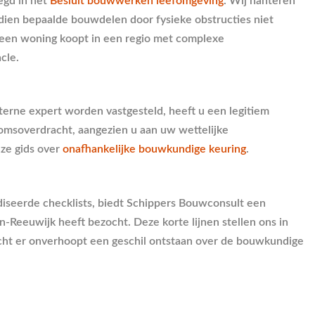
egd in het
Besluit bouwwerken leefomgeving
. Wij hanteren
dien bepaalde bouwdelen door fysieke obstructies niet
u een woning koopt in een regio met complexe
cle.
terne expert worden vastgesteld, heeft u een legitiem
omsoverdracht, aangezien u aan uw wettelijke
nze gids over
onafhankelijke bouwkundige keuring
.
rdiseerde checklists, biedt Schippers Bouwconsult een
-Reeuwijk heeft bezocht. Deze korte lijnen stellen ons in
ocht er onverhoopt een geschil ontstaan over de bouwkundige