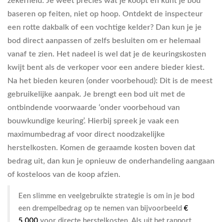
zekerheid. Je weet precies wat je koopt en kunt je bod
baseren op feiten, niet op hoop. Ontdekt de inspecteur
een rotte dakbalk of een vochtige kelder? Dan kun je je
bod direct aanpassen of zelfs besluiten om er helemaal
vanaf te zien. Het nadeel is wel dat je de keuringskosten
kwijt bent als de verkoper voor een andere bieder kiest.
Na het bieden keuren (onder voorbehoud):
Dit is de meest
gebruikelijke aanpak. Je brengt een bod uit met de
ontbindende voorwaarde ‘onder voorbehoud van
bouwkundige keuring’. Hierbij spreek je vaak een
maximumbedrag af voor direct noodzakelijke
herstelkosten. Komen de geraamde kosten boven dat
bedrag uit, dan kun je opnieuw de onderhandeling aangaan
of kosteloos van de koop afzien.
Een slimme en veelgebruikte strategie is om in je bod
een drempelbedrag op te nemen van bijvoorbeeld
€
5.000
voor directe herstelkosten. Als uit het rapport