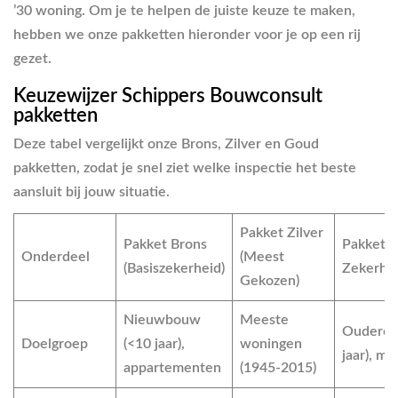
’30 woning. Om je te helpen de juiste keuze te maken,
hebben we onze pakketten hieronder voor je op een rij
gezet.
Keuzewijzer Schippers Bouwconsult
pakketten
Deze tabel vergelijkt onze Brons, Zilver en Goud
pakketten, zodat je snel ziet welke inspectie het beste
aansluit bij jouw situatie.
Pakket Zilver
Pakket Brons
Pakket 
Onderdeel
(Meest
(Basiszekerheid)
Zekerhei
Gekozen)
Nieuwbouw
Meeste
Oudere 
Doelgroep
(<10 jaar),
woningen
jaar), m
appartementen
(1945-2015)