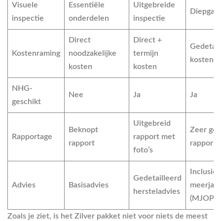
Visuele
Essentiële
Uitgebreide
Diepgaan
inspectie
onderdelen
inspectie
Direct
Direct +
Gedetail
Kostenraming
noodzakelijke
termijn
kostenr
kosten
kosten
NHG-
Nee
Ja
Ja
geschikt
Uitgebreid
Beknopt
Zeer ged
Rapportage
rapport met
rapport
rapport
foto’s
Inclusief
Gedetailleerd
Advies
Basisadvies
meerjar
hersteladvies
(MJOP)
Zoals je ziet, is het Zilver pakket niet voor niets de meest