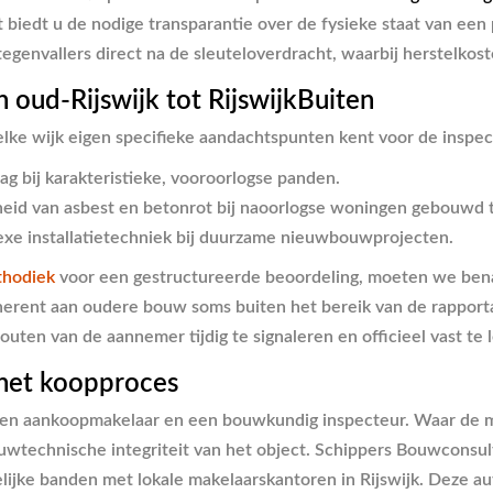
et biedt u de nodige transparantie over de fysieke staat van e
e tegenvallers direct na de sleuteloverdracht, waarbij herstelk
 oud-Rijswijk tot RijswijkBuiten
 elke wijk eigen specifieke aandachtspunten kent voor de inspec
g bij karakteristieke, vooroorlogse panden.
eid van asbest en betonrot bij naoorlogse woningen gebouwd 
exe installatietechniek bij duurzame nieuwbouwprojecten.
thodiek
voor een gestructureerde beoordeling, moeten we bena
inherent aan oudere bouw soms buiten het bereik van de rappor
uten van de aannemer tijdig te signaleren en officieel vast te 
 het koopproces
n een aankoopmakelaar en een bouwkundig inspecteur. Waar de m
wtechnische integriteit van het object. Schippers Bouwconsult 
ijke banden met lokale makelaarskantoren in Rijswijk. Deze au