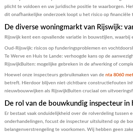
plicht te voldoen en uw juridische positie te waarborgen. H
dit onafhankelijke onderzoek loopt u het risico op financiël
De diverse woningmarkt van Rijswijk: van
Rijswijk kent een opvallende variatie in bouwstijlen, waarbij
Oud-Rijswijk:
risicos op funderingsproblemen en vochtdoorsla
Te Werve en Huis te Lande:
verhoogde kans op de aanwezigh
RijswijkBuiten:
mogelijke gebreken in de afwerking of compl
Hoewel onze inspecteurs gebruikmaken van de
nta 8060 me
betreft. Hierdoor blijven niet-zichtbare constructiefouten 
nieuwbouwwijken als RijswijkBuiten cruciaal om uitvoeringsfo
De rol van de bouwkundig inspecteur in
Er bestaat vaak onduidelijkheid over de rolverdeling tusse
onderhandelingen, focust de inspecteur uitsluitend op de bou
belangenverstrengeling te voorkomen. Wij hebben geen zakel