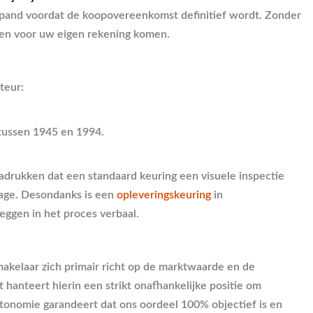
en pand voordat de koopovereenkomst definitief wordt. Zonder
osten voor uw eigen rekening komen.
teur:
tussen 1945 en 1994.
drukken dat een standaard keuring een visuele inspectie
tage. Desondanks is een
opleveringskeuring
in
leggen in het proces verbaal.
akelaar zich primair richt op de marktwaarde en de
hanteert hierin een strikt onafhankelijke positie om
tonomie garandeert dat ons oordeel 100% objectief is en