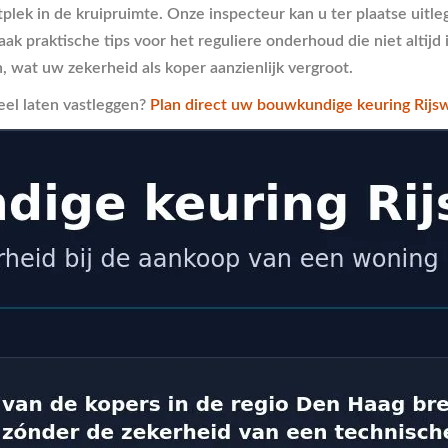
htplek in de kruipruimte. Onze inspecteur kan u ter plaatse uit
vaak praktische tips voor het reguliere onderhoud die niet alt
 wat uw zekerheid als koper aanzienlijk vergroot.
eel laten vastleggen?
Plan direct uw bouwkundige keuring Rijsw