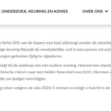
ONDERZOEK, KEURING EN ADVIES
OVER ONS
liefst 65% van de kopers een bod uitbrengt zonder de zekerhe
ge keuring Rijswijk de noodzakelijke rust in een proces vol o
orgen gebreken tijdig te signaleren.
eegt bij de aankoop van een oudere woning. Hoewel een standaa
chnische risico’s naar een helder financieel overzicht. Hierme
die uw budget overstijgen.
hg-eisen volgens de v&n 2026-1 normen en krijgt u inzicht in de