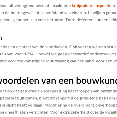
atsen uit veengrond bestaat, maakt een
kruipruimte inspectie
to
g in de buitengevels of scheefstand van vloeren. In wijken geb
 gevoelig kunnen zijn voor betonrot. Deze defecten kunnen leide
n
ructies en de staat van de vloerbalken. Ook voeren we een visu
ningen van voor 1994. Hoewel we geen destructief onderzoek ve
 keuzes voor toekomstige verduurzaming van het pand. Voor een 
e voordelen van een bouwkun
ment op dat een cruciale rol speelt bij het inroepen van ontb
elbedrag uitkomen, biedt dit rapport u de juridische basis om
oeksplicht heeft voldaan. Mocht er na de overdracht onverhoopt
ek heeft laten verrichten. Voor extra zekerheid over de kwalit