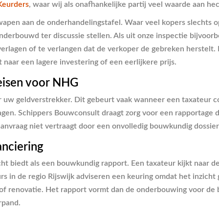
Keurders
, waar wij als onafhankelijke partij veel waarde aan he
wapen aan de onderhandelingstafel. Waar veel kopers slechts o
onderbouwd ter discussie stellen. Als uit onze inspectie bijvoor
erlagen of te verlangen dat de verkoper de gebreken herstelt. 
aar een lagere investering of een eerlijkere prijs.
 eisen voor NHG
r uw geldverstrekker. Dit gebeurt vaak wanneer een taxateur con
n. Schippers Bouwconsult draagt zorg voor een rapportage di
anvraag niet vertraagt door een onvolledig bouwkundig dossier
anciering
cht biedt als een bouwkundig rapport. Een taxateur kijkt naar 
n de regio Rijswijk adviseren een keuring omdat het inzicht gee
 renovatie. Het rapport vormt dan de onderbouwing voor de b
rpand.