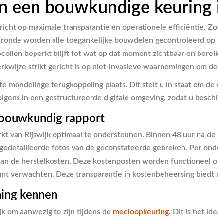
n een bouwkundige keuring i
ericht op maximale transparantie en operationele efficiëntie. Z
ronde worden alle toegankelijke bouwdelen gecontroleerd op hu
len beperkt blijft tot wat op dat moment zichtbaar en bereikba
kwijze strikt gericht is op niet-invasieve waarnemingen om de 
orte mondelinge terugkoppeling plaats. Dit stelt u in staat om
olgens in een gestructureerde digitale omgeving, zodat u besch
 bouwkundig rapport
rkt van Rijswijk optimaal te ondersteunen. Binnen 48 uur na de
 gedetailleerde fotos van de geconstateerde gebreken. Per ond
an de herstelkosten. Deze kostenposten worden functioneel on
t verwachten. Deze transparantie in kostenbeheersing biedt u 
ning kennen
ijk om aanwezig te zijn tijdens de
meeloopkeuring
. Dit is het i