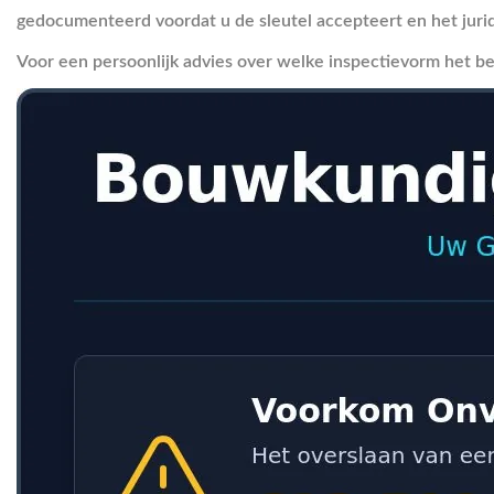
gedocumenteerd voordat u de sleutel accepteert en het jurid
Voor een persoonlijk advies over welke inspectievorm het bes