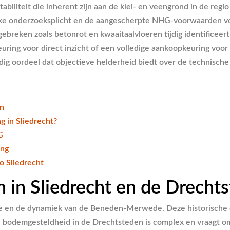
abiliteit die inherent zijn aan de klei- en veengrond in de regio
lijke onderzoeksplicht en de aangescherpte NHG-voorwaarden v
ebreken zoals betonrot en kwaaitaalvloeren tijdig identificeert
ing voor direct inzicht of een volledige aankoopkeuring voor
ndig oordeel dat objectieve helderheid biedt over de technisch
en
 in Sliedrecht?
G
ing
o Sliedrecht
 in Sliedrecht en de Drecht
ie en de dynamiek van de Beneden-Merwede. Deze historische co
bodemgesteldheid in de Drechtsteden is complex en vraagt om 