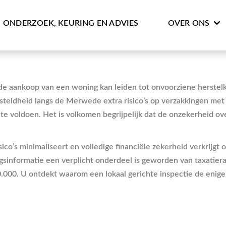
ONDERZOEK, KEURING EN ADVIES
OVER ONS
j de aankoop van een woning kan leiden tot onvoorziene herste
steldheid langs de Merwede extra risico’s op verzakkingen met
te voldoen. Het is volkomen begrijpelijk dat de onzekerheid ov
isico’s minimaliseert en volledige financiële zekerheid verkrij
gsinformatie een verplicht onderdeel is geworden van taxatiera
00. U ontdekt waarom een lokaal gerichte inspectie de enige w