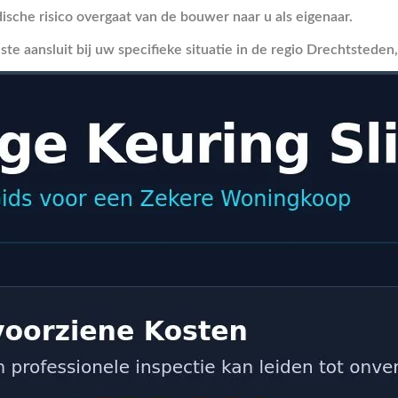
ische risico overgaat van de bouwer naar u als eigenaar.
te aansluit bij uw specifieke situatie in de regio Drechtsteden