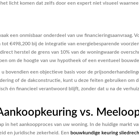
t licht komen dat zelfs door een expert niet visueel waarneemb
vaak een onmisbaar onderdeel van uw financieringsaanvraag. V
n tot €498,200 bij de integratie van energiebesparende voorzi
or direct herstel de grens van 10% van de woningwaarde oversc
ben om de hoogte van uw hypotheek of een eventueel bouwdepot
u bovendien een objectieve basis voor de prijsonderhandeling
ndering of de dakconstructie, kunt u deze feiten gebruiken om de
nisch én financieel verantwoord blijft, zonder dat u na de verh
: Aankoopkeuring vs. Meeloo
tap in het aankoopproces van uw woning. In de huidige markt va
eid en juridische zekerheid. Een
bouwkundige keuring sliedrech