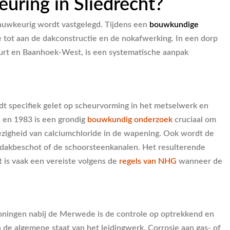
uring in Sliedrecht?
nauwkeurig wordt vastgelegd. Tijdens een
bouwkundige
 tot aan de dakconstructie en de nokafwerking. In een dorp
uurt en Baanhoek-West, is een systematische aanpak
ordt specifiek gelet op scheurvorming in het metselwerk en
 en 1983 is een grondig
bouwkundig onderzoek
cruciaal om
ezigheid van calciumchloride in de wapening. Ook wordt de
t dakbeschot of de schoorsteenkanalen. Het resulterende
t is vaak een vereiste volgens de
regels van NHG
wanneer de
woningen nabij de Merwede is de controle op optrekkend en
 de algemene staat van het leidingwerk. Corrosie aan gas- of