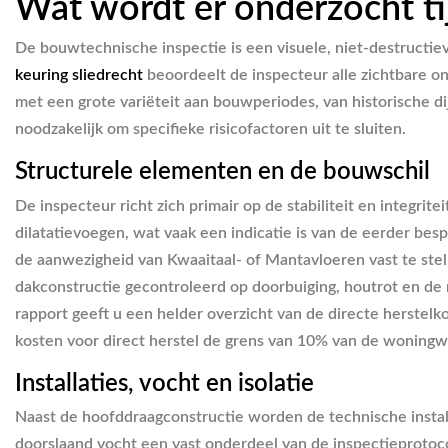
Wat wordt er onderzocht ti
De bouwtechnische inspectie is een visuele, niet-destructi
keuring sliedrecht
beoordeelt de inspecteur alle zichtbare o
met een grote variëteit aan bouwperiodes, van historische 
noodzakelijk om specifieke risicofactoren uit te sluiten.
Structurele elementen en de bouwschil
De inspecteur richt zich primair op de stabiliteit en integri
dilatatievoegen, wat vaak een indicatie is van de eerder b
de aanwezigheid van Kwaaitaal- of Mantavloeren vast te stel
dakconstructie gecontroleerd op doorbuiging, houtrot en de
rapport geeft u een helder overzicht van de directe herstelko
kosten voor direct herstel de grens van 10% van de woningw
Installaties, vocht en isolatie
Naast de hoofddraagconstructie worden de technische instal
doorslaand vocht een vast onderdeel van de inspectieprotocol