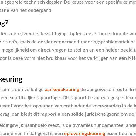
en uitgebreid technisch dossier. De keuze voor een specifieke
tatie van het onderpand.
ng?
tijdens een (tweede) bezichtiging. Tijdens deze ronde door de 
e risico’s, zoals de eerder genoemde funderingsproblematiek of
 de mogelijkheid om direct vragen te stellen en een helder beel
rdoor is deze vorm niet bruikbaar voor het verkrijgen van een N
keuring
isen is een volledige
aankoopkeuring
de aangewezen route. In t
een schriftelijke rapportage. Dit rapport bevat een gespecifice
trument voor het opnemen van ontbindende voorwaarden in de k
rag, dan biedt dit rapport u een solide juridische grond om de
reidingswijk Baanhoek-West, is de dynamiek fundamenteel ander
aannemer. In dat geval is een
opleveringskeuring
essentieel om