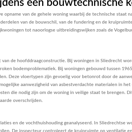
jdens een bouwtechnische ke
eve opname van de gehele woning waarbij de technische staat 
nderdelen van de bouwschil, van de fundering en de kruipruimte
dijkwoningen tot naoorlogse uitbreidingswijken zoals de Vogelb
teit van de hoofddraagconstructie. Bij woningen in Sliedrecht w
esproken bodemproblematiek. Bij woningen gebouwd tussen 1965
len. Deze vloertypen zijn gevoelig voor betonrot door de aanw
 mogelijke aanwezigheid van asbestverdachte materialen in he
sten die nodig zijn om de woning in veilige staat te brengen. Di
aarde overschrijden.
laties en de vochthuishouding geanalyseerd. In Sliedrechtse 
len. De inspecteur controleert de kruipruimte op ventilatie en