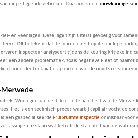
en van dieperliggende gebreken. Daarom is een
bouwkundige keur
klei- en veenlagen. Deze lagen zijn uiterst gevoelig voor samen
ndeerd. Dit betekent dat de muren direct op de ondiepe ondergr
n ervaren inspecteur analyseert tijdens de keuring kritieke indi
eer een andere problematiek, zoals negatieve kleef of paalrot
rplicht onderdeel in taxatierapporten, wat de noodzaak voor e
n-Merwede
omtrek. Woningen aan de dijk of in de nabijheid van de Merwe
mtes. Het is een technisch proces waarbij capillair vocht de co
s is een gespecialiseerde
kruipruimte inspectie
onmisbaar voor 
or verrassingen te staan wat betreft de stabiliteit van de wate