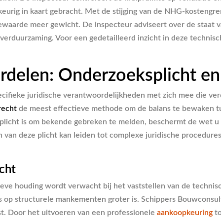
wkeurig in kaart gebracht. Met de stijging van de NHG-kosten
ewaarde meer gewicht. De inspecteur adviseert over de staat van
 verduurzaming. Voor een gedetailleerd inzicht in deze technis
oordelen: Onderzoeksplicht 
ecifieke juridische verantwoordelijkheden met zich mee die v
recht
de meest effectieve methode om de balans te bewaken tu
rplicht is om bekende gebreken te melden, beschermt de wet u 
van deze plicht kan leiden tot complexe juridische procedures
cht
eve houding wordt verwacht bij het vaststellen van de technis
 op structurele mankementen groter is. Schippers Bouwconsult 
st. Door het uitvoeren van een professionele
aankoopkeuring
to