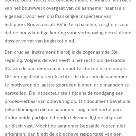
bouwproces. Het is het officiële moment waarop het risico
van het bouwwerk overgaat van de aannemer naar u als
eigenaar. Door een onafhankelijke inspecteur van
Schippers Bouwconsult BV in te schakelen, zorgt u ervoor
dat de bouwkundige keuring voor verbouwing een sluitend
dossier vormt van begin tot eind.
Een cruciaal instrument hierbij is de zogenaamde 5%
regeling. Volgens de wet heeft u het recht om de laatste
5% van de aanneemsom in depot te storten bij de notaris.
Dit bedrag dient als stok achter de deur om de aannemer
te motiveren de laatste gebreken binnen drie maanden te
herstellen. De inspecteur stelt tijdens de rondgang een
proces-verbaal van oplevering op. Dit document bevat alle
tekortkomingen die de aannemer nog moet verhelpen.
Zodra beide partijen dit ondertekenen, ligt de afspraak
juridisch vast. Mocht de aannemer bepaalde fouten niet
erkennen, dan biedt de objectieve rapportage van een