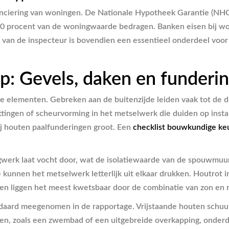
nanciering van woningen. De Nationale Hypotheek Garantie (NHG
n 10 procent van de woningwaarde bedragen. Banken eisen bij 
eel van de inspecteur is bovendien een essentieel onderdeel vo
p: Gevels, daken en funderi
 de elementen. Gebreken aan de buitenzijde leiden vaak tot de 
ttingen of scheurvorming in het metselwerk die duiden op insta
bij houten paalfunderingen groot. Een
checklist bouwkundige ke
egwerk laat vocht door, wat de isolatiewaarde van de spouwmuu
kunnen het metselwerk letterlijk uit elkaar drukken. Houtrot i
en liggen het meest kwetsbaar door de combinatie van zon en 
aard meegenomen in de rapportage. Vrijstaande houten schuurtj
cten, zoals een zwembad of een uitgebreide overkapping, onderde