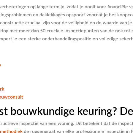
verbeteringen op lange termijn, zodat je nooit voor financiële v
ngsproblemen en daklekkages opspoort voordat je het koopcont
nstructie cruciaal zijn voor de veiligheid en de waarde van j
ring
met meer dan 50 cruciale inspectiepunten van de nok tot 
ert je een sterke onderhandelingspositie en volledige zekerhe
s
rk
Bouwconsult
ist bouwkundige keuring? De
structieve inspectie van een woning. Dit betekent dat de insp
 methodiek
de ruggengraat van elke professionele inspectie in 