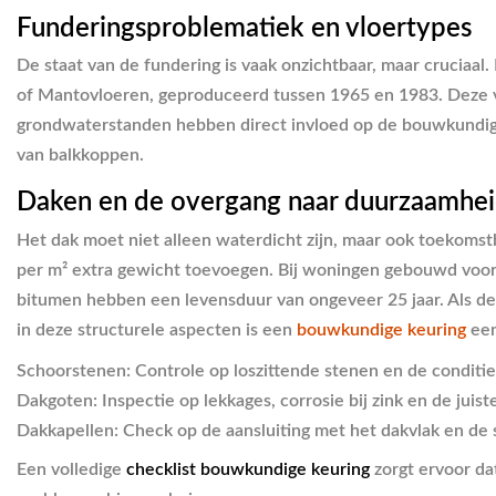
Funderingsproblematiek en vloertypes
De staat van de fundering is vaak onzichtbaar, maar cruciaal.
of Mantovloeren, geproduceerd tussen 1965 en 1983. Deze v
grondwaterstanden hebben direct invloed op de bouwkundige s
van balkkoppen.
Daken en de overgang naar duurzaamhe
Het dak moet niet alleen waterdicht zijn, maar ook toekomst
per m² extra gewicht toevoegen. Bij woningen gebouwd voor 
bitumen hebben een levensduur van ongeveer 25 jaar. Als de t
in deze structurele aspecten is een
bouwkundige keuring
een
Schoorstenen:
Controle op loszittende stenen en de conditie
Dakgoten:
Inspectie op lekkages, corrosie bij zink en de juist
Dakkapellen:
Check op de aansluiting met het dakvlak en de 
Een volledige
checklist bouwkundige keuring
zorgt ervoor da