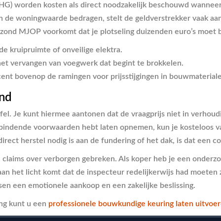
G) worden kosten als direct noodzakelijk beschouwd wanneer z
n de woningwaarde bedragen, stelt de geldverstrekker vaak aan
zond MJOP voorkomt dat je plotseling duizenden euro’s moet b
e kruipruimte of onveilige elektra.
het vervangen van voegwerk dat begint te brokkelen.
cent bovenop de ramingen voor prijsstijgingen in bouwmaterial
and
fel. Je kunt hiermee aantonen dat de vraagprijs niet in verhou
ntbindende voorwaarden hebt laten opnemen, kun je kosteloos v
direct herstel nodig is aan de fundering of het dak, is dat een 
claims over verborgen gebreken. Als koper heb je een onderzoek
 aan het licht komt dat de inspecteur redelijkerwijs had moeten
sen een emotionele aankoop en een zakelijke beslissing.
ing kunt u een
professionele bouwkundige keuring laten uitvoe