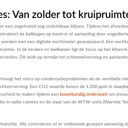
es: Van zolder tot kruipruimt
or een ongetraind oog onzichtbaar blijven. Tijdens het afwerk
ontroleert de balklagen op houtrot of aantasting door ongedie
n worden met een digitale vochtmeter geanalyseerd. Een vocht
ruimte. In de keuken en badkamer ligt de focus op het kitwerk
erverlies. Dit leidt op termijn tot schimmelvorming en aantastin
rhoogt het risico op condensatieproblemen als de ventilatie ni
luchtverversing. Een CO2-waarde boven de 1.200 ppm in slaap
derscheid te maken tijdens een
bouwkundig onderzoek
om onnodi
atie in natte ruimtes en de staat van de WTW-units (Warmte Te
etransitie. We controleren of er voldoende groepen aanwezig z