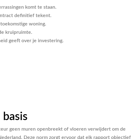
errassingen komt te staan.
ract definitief tekent.
e toekomstige woning.
de kruipruimte.
id geeft over je investering.
 basis
ecteur geen muren openbreekt of vloeren verwijdert om de
Nederland. Deze norm zorgt ervoor dat elk rapport objectief