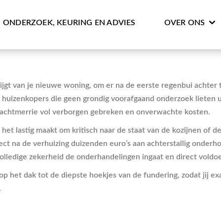
ONDERZOEK, KEURING EN ADVIES
OVER ONS
 krijgt van je nieuwe woning, om er na de eerste regenbui acht
e huizenkopers die geen grondig voorafgaand onderzoek lieten
 nachtmerrie vol verborgen gebreken en onverwachte kosten.
het lastig maakt om kritisch naar de staat van de kozijnen of d
direct na de verhuizing duizenden euro’s aan achterstallig onde
 volledige zekerheid de onderhandelingen ingaat en direct vol
 het dak tot de diepste hoekjes van de fundering, zodat jij ex
.