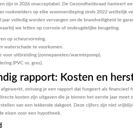
ngen zijn in 2026 onacceptabel. De Gezondheidsraad hanteert e
van rookmelders op elke woonverdieping sinds 2022 wettelijk v
jaar volledig worden vervangen om de brandveiligheid te garan
aarbij we letten op corrosie of ondeugdelijke beugeling.
ren op scheurvorming.
 om waterschade te voorkomen.
e voor uitbreiding (zonnepanelen/warmtepomp).
ering (PVC vs. gres).
dig rapport: Kosten en hers
afgewerkt, ontvang je een rapport dat fungeert als financieel f
irecte kosten zijn uitgaven die je binnen het eerste jaar moet
ellen van een lekkende dakgoot. Deze cijfers zijn niet vrijbli
de eisen voor een hypotheek.
d