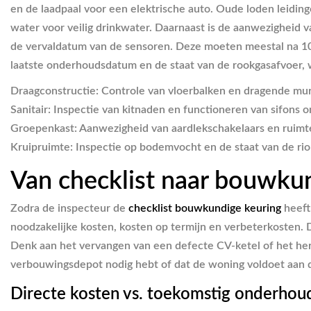
en de laadpaal voor een elektrische auto. Oude loden leidi
water voor veilig drinkwater. Daarnaast is de aanwezigheid 
de vervaldatum van de sensoren. Deze moeten meestal na 10 
laatste onderhoudsdatum en de staat van de rookgasafvoer, w
Draagconstructie:
Controle van vloerbalken en dragende mu
Sanitair:
Inspectie van kitnaden en functioneren van sifons
Groepenkast:
Aanwezigheid van aardlekschakelaars en ruimt
Kruipruimte:
Inspectie op bodemvocht en de staat van de riol
Van checklist naar bouwkun
Zodra de inspecteur de
checklist bouwkundige keuring
heeft 
noodzakelijke kosten, kosten op termijn en verbeterkosten. D
Denk aan het vervangen van een defecte CV-ketel of het herst
verbouwingsdepot nodig hebt of dat de woning voldoet aan 
Directe kosten vs. toekomstig onderhou