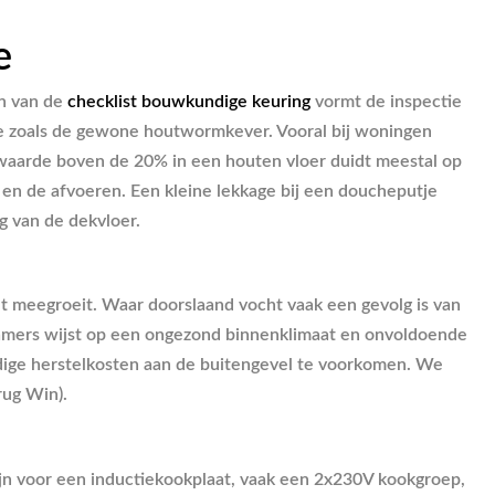
e
en van de
checklist bouwkundige keuring
vormt de inspectie
rte zoals de gewone houtwormkever. Vooral bij woningen
waarde boven de 20% in een houten vloer duidt meestal op
 en de afvoeren. Een kleine lekkage bij een doucheputje
g van de dekvloer.
et meegroeit. Waar doorslaand vocht vaak een gevolg is van
kamers wijst op een ongezond binnenklimaat en onvoldoende
ge herstelkosten aan de buitengevel te voorkomen. We
rug Win).
ijn voor een inductiekookplaat, vaak een 2x230V kookgroep,