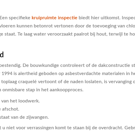
 Een specifieke
kruipruimte inspectie
biedt hier uitkomst. Inspec
loeren kunnen betonrot vertonen door de toevoeging van chl
taat. Te laag water veroorzaakt paalrot bij hout, terwijl te h
id
bestendig. De bouwkundige controleert of de dakconstructie st
1994 is alertheid geboden op asbestverdachte materialen in h
oplaag craquelé vertoont of de naden loslaten, is vervanging op
 onmisbare stap in het aankoopproces.
 van het loodwerk.
e afschot.
staat van de zijwangen.
t u niet voor verrassingen komt te staan bij de overdracht. Geb