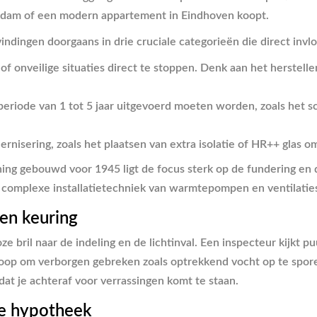
erdam of een modern appartement in Eindhoven koopt.
ndingen doorgaans in drie cruciale categorieën die direct invlo
f onveilige situaties direct te stoppen. Denk aan het herstelle
ode van 1 tot 5 jaar uitgevoerd moeten worden, zoals het sch
isering, zoals het plaatsen van extra isolatie of HR++ glas om
oning gebouwd voor 1945 ligt de focus sterk op de fundering en
de complexe installatietechniek van warmtepompen en ventilati
een keuring
e bril naar de indeling en de lichtinval. Een inspecteur kijkt pu
oop om verborgen gebreken zoals optrekkend vocht op te sporen
at je achteraf voor verrassingen komt te staan.
 je hypotheek