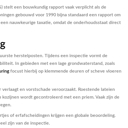
) stelt een bouwkundig rapport vaak verplicht als de
woningen gebouwd voor 1990 bijna standaard een rapport om
or een nauwkeurige taxatie, omdat de onderhoudsstaat direct
ng
duurste herstelposten. Tijdens een inspectie vormt de
biliteit. In gebieden met een lage grondwaterstand, zoals
uring
focust hierbij op klemmende deuren of scheve vloeren
r verlaagt en vorstschade veroorzaakt. Roestende lateien
n kozijnen wordt gecontroleerd met een priem. Vaak zijn de
regen.
es of erfafscheidingen krijgen een globale beoordeling.
el zijn van de inspectie.