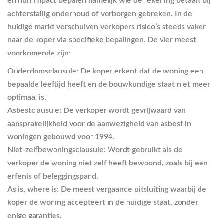
en hun impact bepalen namelijk wie de rekening betaalt bij
achterstallig onderhoud of verborgen gebreken. In de
huidige markt verschuiven verkopers risico’s steeds vaker
naar de koper via specifieke bepalingen. De vier meest
voorkomende zijn:
Ouderdomsclausule:
De koper erkent dat de woning een
bepaalde leeftijd heeft en de bouwkundige staat niet meer
optimaal is.
Asbestclausule:
De verkoper wordt gevrijwaard van
aansprakelijkheid voor de aanwezigheid van asbest in
woningen gebouwd voor 1994.
Niet-zelfbewoningsclausule:
Wordt gebruikt als de
verkoper de woning niet zelf heeft bewoond, zoals bij een
erfenis of beleggingspand.
As is, where is:
De meest vergaande uitsluiting waarbij de
koper de woning accepteert in de huidige staat, zonder
enige garanties.