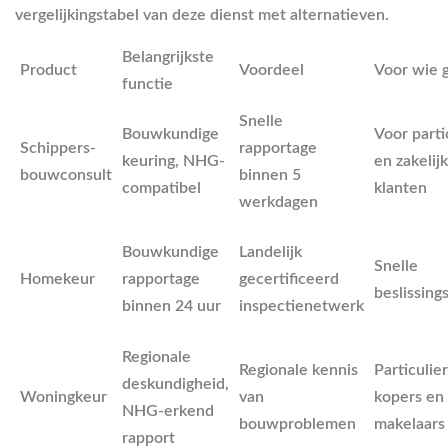
vergelijkingstabel van deze dienst met alternatieven.
Belangrijkste
Product
Voordeel
Voor wie 
functie
Snelle
Bouwkundige
Voor parti
Schippers-
rapportage
keuring, NHG-
en zakelij
bouwconsult
binnen 5
compatibel
klanten
werkdagen
Bouwkundige
Landelijk
Snelle
Homekeur
rapportage
gecertificeerd
beslissin
binnen 24 uur
inspectienetwerk
Regionale
Regionale kennis
Particulie
deskundigheid,
Woningkeur
van
kopers en
NHG-erkend
bouwproblemen
makelaars
rapport