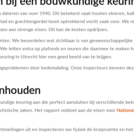
n bij een bouwkundige keuri
ateren van voor 1940. Dit betekent vaak houten vloeren, balk
enstad en grachtengordel komt optrekkend vocht vaak voor. We
 aan strenge eisen. Dit kan de kosten opdrijven.
ten. We beoordelen wat zichtbaar is van gemeenschappelijke de
We letten extra op plafonds en muren die daarmee te maken he
uring in Utrecht hier een goed beeld van te krijgen.
ingsproblemen door bodemdaling. Onze inspecteurs kennen deze 
inhouden
dige keuring aan die perfect aansluiten bij verschillende beho
technische zaken. Het rapport voldoet aan de eisen voor
Nationa
htmetingen uit en inspecteren we fysiek de kruipruimte en het 