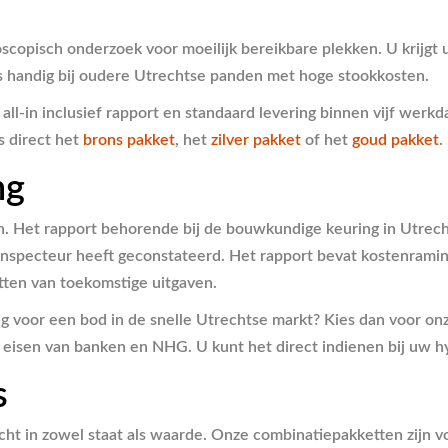
oscopisch onderzoek voor moeilijk bereikbare plekken. U krijg
is handig bij oudere Utrechtse panden met hoge stookkosten.
all-in inclusief rapport en standaard levering binnen vijf wer
s direct het
brons pakket
, het
zilver pakket
of het
goud pakket
.
ng
n. Het rapport behorende bij de bouwkundige keuring in Utrecht
e inspecteur heeft geconstateerd. Het rapport bevat kostenrami
atten van toekomstige uitgaven.
ig voor een bod in de snelle Utrechtse markt? Kies dan voor o
le eisen van banken en NHG. U kunt het direct indienen bij uw h
s
cht in zowel staat als waarde. Onze combinatiepakketten zijn vo