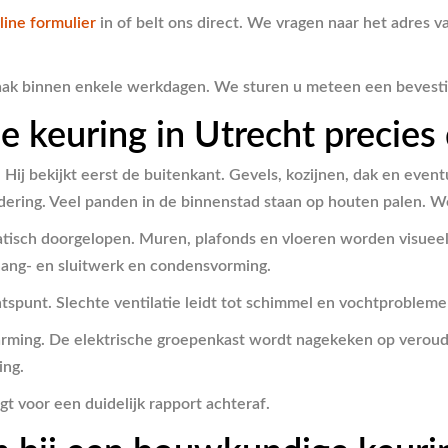
line formulier
in of belt ons direct. We vragen naar het adres
aak binnen enkele werkdagen. We sturen u meteen een bevestigi
e keuring in Utrecht precies
ij bekijkt eerst de buitenkant. Gevels, kozijnen, dak en event
ering. Veel panden in de binnenstad staan op houten palen. We
matisch doorgelopen. Muren, plafonds en vloeren worden visue
hang- en sluitwerk en condensvorming.
htspunt. Slechte ventilatie leidt tot schimmel en vochtproble
warming. De elektrische groepenkast wordt nagekeken op veroude
ing.
gt voor een duidelijk rapport achteraf.