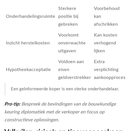
Sterkere
Voorbehoud
Onderhandelingsruimte
positie bij
kan
gebreken
afschrikken
Voorkomt
Kan kosten
Inzicht herstelkosten
onverwachte
verhogend
uitgaven
lijken
Voldoen aan
Extra
Hypotheekacceptatie
eisen
verplichting
geldverstrekker
aankoopproces
Een geïnformeerde koper is een sterke onderhandelaar.
Pro-tip:
Bespreek de bevindingen van de bouwkundige
keuring diplomatiek met de verkoper en focus op
constructieve oplossingen.