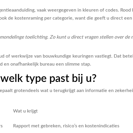
rgentieaanduiding, vaak weergegeven in kleuren of codes. Rood b
jk ook de kostenraming per categorie, want die geeft u direct e
ondelinge toelichting. Zo kunt u direct vragen stellen over de m
houd of werkwijze van bouwkundige keuringen vastlegt. Dat bete
erd en onafhankelijk bureau een slimme stap.
 welk type past bij u?
 bepaalt grotendeels wat u terugkrijgt aan informatie en zekerh
Wat u krijgt
rs
Rapport met gebreken, risico’s en kostenindicaties