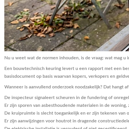
Nu u weet wat de normen inhouden, is de vraag: wat mag u i
Een bouwtechnisch keuring levert u een rapport met een besch
basisdocument op basis waarvan kopers, verkopers en geldve
Wanneer is aanvullend onderzoek noodzakelijk? Dat hangt af v
De inspecteur signaleert scheuren in de fundering of onrege
Er zijn sporen van asbesthoudende materialen in de woning
De kruipruimte is slecht toegankelijk en er zijn tekenen van
Er zijn aanwijzingen voor houtrot in dragende constructiedel
De elektrische installatie is verouderd of niet gecertificeerd