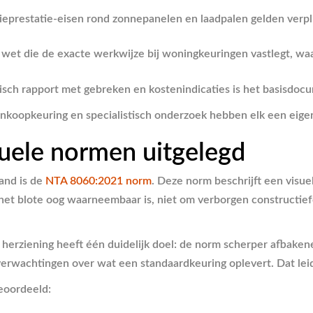
eprestatie-eisen rond zonnepanelen en laadpalen gelden verpl
 wet die de exacte werkwijze bij woningkeuringen vastlegt, waar
ch rapport met gebreken en kostenindicaties is het basisdocu
ankoopkeuring en specialistisch onderzoek hebben elk een eige
tuele normen uitgelegd
and is de
NTA 8060:2021 norm
. Deze norm beschrijft een visue
 het blote oog waarneembaar is, niet om verborgen constructief
erziening heeft één duidelijk doel: de norm scherper afbakene
wachtingen over wat een standaardkeuring oplevert. Dat leidde 
eoordeeld: