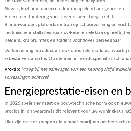
De staat van het dak, dakbedekking en dakgoten
Gevels, kozijnen, ramen en deuren op zichtbare gebreken
Vloeren en fundering voor zover visueel toegankelijk
Binnenwanden, plafonds en trap op scheurvorming en vocht
Technische installaties zoals cv-ketel en elektra op leeftijd e
Kelders, kruipruimtes en zolders voor zover betreedbaar
De herziening introduceert ook optionele modules, waarbij
asbestinventarisatie. Op die manier wordt specialistisch on
Pro-tip:
Vraag bij het aanvragen van een keuring altijd expli
verrassingen achteraf.
Energieprestatie-eisen en
In 2026 spelen er naast de bouwtechnische norm ook nieuwe 
precies in, en waarom is dit relevant voor uw woningkeuring
Hier zijn de vier stappen die u moet begrijpen om het verband