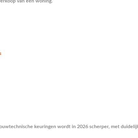
verkoop van een woning.
s
uwtechnische keuringen wordt in 2026 scherper, met duidelijke