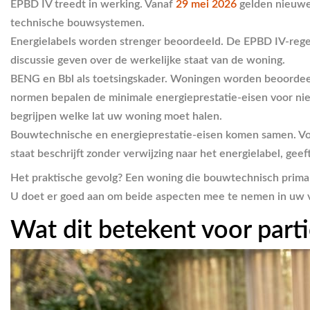
EPBD IV treedt in werking.
Vanaf
29 mei 2026
gelden nieuwe 
technische bouwsystemen.
Energielabels worden strenger beoordeeld.
De EPBD IV-regel
discussie geven over de werkelijke staat van de woning.
BENG en Bbl als toetsingskader.
Woningen worden beoordeeld
normen bepalen de minimale energieprestatie-eisen voor ni
begrijpen welke lat uw woning moet halen.
Bouwtechnische en energieprestatie-eisen komen samen.
Vo
staat beschrijft zonder verwijzing naar het energielabel, geef
Het praktische gevolg? Een woning die bouwtechnisch prima in
U doet er goed aan om beide aspecten mee te nemen in uw vo
Wat dit betekent voor part