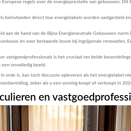
Europese regels over de energieprestatie van gebouwen. Dit b
s beïnvloeden direct hoe energielabels worden vastgesteld en 
 aan de hand van de Bijna Energieneutrale Gebouwen-norm (B
euwbouw én voor bestaande bouw bij ingrijpende renovaties. E
or vastgoedprofessionals is het cruciaal om beide beoordeling
t een onvolledig beeld.
 orde is, kan toch discussie opleveren als het energielabel nie
orbereiding, zeker als u een woning koopt of verkoopt in 202
iculieren en vastgoedprofess