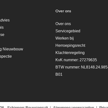
Over ons
dvies
Over ons
uis
Servicegebied
ise
Werken bij
Herroepingsrecht
ng Nieuwbouw
Klachtenregeling
spectie
KvK nummer: 27279635
BTW nummer: NL8148.24.985
B01
26 -
Schippers Bouwconsult
Algemene voorwaarden
Priv