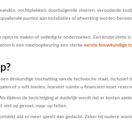
wanden, vochtplekken, doorbuigende vloeren, verouderde kozijne
vallende punten aan installaties of afwerking worden benoemd,
s open te maken of volledig te onderzoeken. Een kruipruimte is ni
arom is een meeloopkeuring een sterke
eerste bouwkundige t
op?
t een deskundige inschatting van de technische staat, inclusief
alen of u wilt bieden, hoeveel ruimte u financieel moet reserve
Als tijdens de bezichtiging al duidelijk wordt dat er kosten aa
t niet op gevoel, maar op feiten.
ntdekt dat er meer speelt dan gedacht. Zeker bij oudere wonin