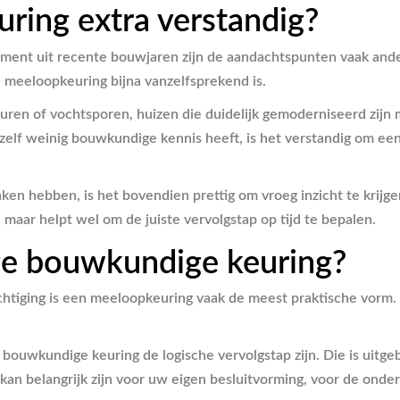
ring extra verstandig?
rtement uit recente bouwjaren zijn de aandachtspunten vaak and
 meeloopkeuring bijna vanzelfsprekend is.
ren of vochtsporen, huizen die duidelijk gemoderniseerd zijn m
u zelf weinig bouwkundige kennis heeft, is het verstandig om e
ken hebben, is het bovendien prettig om vroeg inzicht te krijg
, maar helpt wel om de juiste vervolgstap op tijd te bepalen.
ge bouwkundige keuring?
ichtiging is een meeloopkeuring vaak de meest praktische vorm. 
 bouwkundige keuring de logische vervolgstap zijn. Die is uitg
kan belangrijk zijn voor uw eigen besluitvorming, voor de onde