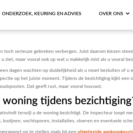
ONDERZOEK, KEURING EN ADVIES
OVER ONS
n en toch serieuze gebreken verbergen. Juist daarom kiezen ste
u ziet, maar vooral ook op wat u makkelijk mist als u vooral bezig
 geen dagen wachten op duidelijkheid als u moet besluiten of u
spectie op het juiste moment. Tijdens de bezichtiging kijkt ee
oudsposten. Dat geeft rust, maar vooral houvast.
woning tijdens bezichtiging
tsvindt terwijl u de woning bezichtigt. De inspecteur loopt m
, kozijnen, vochtsporen, installaties, vloeren en eventuele sch
gsrapport op te stellen zoals bij een
uitgebreide aankoopkeuri