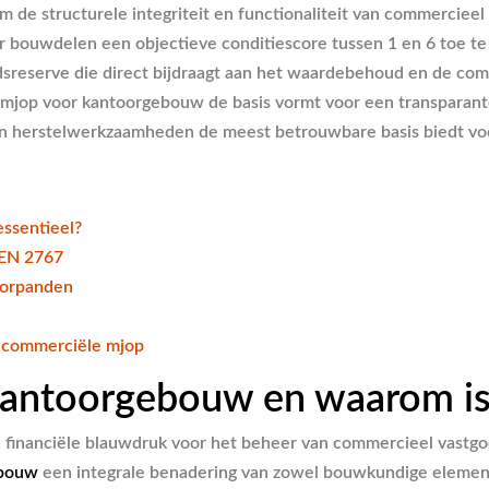
 de structurele integriteit en functionaliteit van commerciee
 bouwdelen een objectieve conditiescore tussen 1 en 6 toe te
udsreserve die direct bijdraagt aan het waardebehoud en de co
n mjop voor kantoorgebouw de basis vormt voor een transparan
in herstelwerkzaamheden de meest betrouwbare basis biedt vo
ssentieel?
NEN 2767
toorpanden
w commerciële mjop
kantoorgebouw en waarom is 
financiële blauwdruk voor het beheer van commercieel vastgoed
ebouw
een integrale benadering van zowel bouwkundige elemente