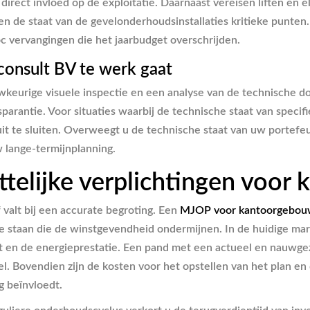
direct invloed op de exploitatie. Daarnaast vereisen liften en
de staat van de gevelonderhoudsinstallaties kritieke punten. H
 vervangingen die het jaarbudget overschrijden.
onsult BV te werk gaat
keurige visuele inspectie en een analyse van de technische d
antie. Voor situaties waarbij de technische staat van specifie
 uit te sluiten. Overweegt u de technische staat van uw portefeu
 lange-termijnplanning.
ttelijke verplichtingen voor
valt bij een accurate begroting. Een
MJOP voor kantoorgebo
te staan die de winstgevendheid ondermijnen. In de huidige ma
at en de energieprestatie. Een pand met een actueel en nauwg
el. Bovendien zijn de kosten voor het opstellen van het plan e
g beïnvloedt.