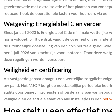
Door verduurzamingsmaatregelen slim te integreren in de reg
gevelrenovatie met extra isolatie of het plaatsen van zonne
reduceert ook de operationele lasten voor huurders via een 
Wetgeving: Energielabel C en verder
Sinds januari 2023 is Energielabel C de minimale wettelijk
norm voldoet, blijft de druk vanuit de overheid onverminder
de uiteindelijke doelstelling van een co2-neutrale gebouwd
per 1 juli 2026 van kracht zijn voor kantoren. Door deze we
deze regelingen worden versoberd.
Veiligheid en certificering
Als vastgoedeigenaar draagt u een wettelijke zorgplicht vol
uw pand. Het MJOP borgt de noodzakelijke periodieke keurin
audits door omgevingsdiensten of bij de aanvraag van gebouw
veiligheid en de actuele staat van alle installaties is een
bouw
Hoe stelt u een effectief 