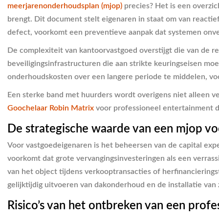
meerjarenonderhoudsplan (mjop)
precies? Het is een overzic
brengt. Dit document stelt eigenaren in staat om van reacti
defect, voorkomt een preventieve aanpak dat systemen onverw
De complexiteit van kantoorvastgoed overstijgt die van de re
beveiligingsinfrastructuren die aan strikte keuringseisen mo
onderhoudskosten over een langere periode te middelen, voo
Een sterke band met huurders wordt overigens niet alleen v
Goochelaar Robin Matrix
voor professioneel entertainment 
De strategische waarde van een mjop vo
Voor vastgoedeigenaren is het beheersen van de capital ex
voorkomt dat grote vervangingsinvesteringen als een verrass
van het object tijdens verkooptransacties of herfinancierin
gelijktijdig uitvoeren van dakonderhoud en de installatie van
Risico’s van het ontbreken van een prof