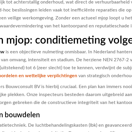
ijk tot achterstallig onderhoud, wat direct de verhuurbaarheid 
hoc beslissingen leiden vaak tot inefficiënte reparaties die op 
r een veilige werkomgeving. Zonder een actueel mjop loopt u het
ijke waardevermindering van het kantoorpand en reputatieschade 
en mjop: conditiemeting vol
uw
is een objectieve nulmeting onmisbaar. In Nederland hante
is van omvang, intensiteit en stadium. De herziene NEN 2767-2 
tstekend) tot 6 (zeer slecht) toe te kennen, verdwijnt de subjec
oordelen en wettelijke verplichtingen
van strategisch onderhou
s Bouwconsult BV is hierbij cruciaal. Een plan kan immers noo
lijke plekken. Onze inspecteurs besteden daarom uitgebreid aan
orgen gebreken die de constructieve integriteit van het kantoo
 en bouwdelen
tietechniek. De luchtbehandelingskasten (lbk) en geavanceerd