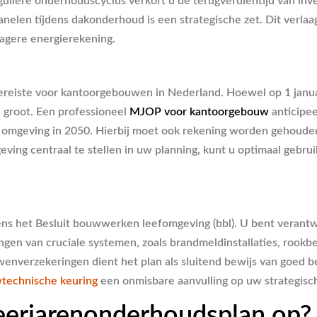
uliere onderhoudscyclus verkort u de terugverdientijd van inv
panelen tijdens dakonderhoud is een strategische zet. Dit verl
lagere energierekening.
e vereiste voor kantoorgebouwen in Nederland. Hoewel op 1 jan
d groot. Een professioneel
MJOP voor kantoorgebouw
anticipee
e omgeving in 2050. Hierbij moet ook rekening worden gehoude
tgeving centraal te stellen in uw planning, kunt u optimaal geb
gens het Besluit bouwwerken leefomgeving (bbl). U bent verant
gen van cruciale systemen, zoals brandmeldinstallaties, rookb
enverzekeringen dient het plan als sluitend bewijs van goed be
technische keuring
een onmisbare aanvulling op uw strategisc
meerjarenonderhoudsplan op?