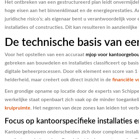
Het ontbreken van een gestructureerd plan leidt onvermijdel
hoge eisen aan het binnenklimaat en de energieprestaties. Ad-
juridische risico’s; als eigenaar bent u verantwoordelijk voo
installaties of constructies. Dit kan resulteren in aanzienl
De technische basis van e
Voor het opstellen van een accuraat
mjop voor kantoorgebo
gebreken aan bouwdelen en installaties classificeert op bas
digitale beheerprocessen. Door elk element een score van 1 (ui
helderheid, maar creëert ook direct inzicht in de
financiële v
Een grondige opname op locatie door de experts van Schipper
werkelijke staat openbaart zich vaak op de minder toeganke
kruipruimte
. Het negeren van deze zones kan leiden tot verb
Focus op kantoorspecifieke installaties
Kantoorgebouwen onderscheiden zich door complexe installa