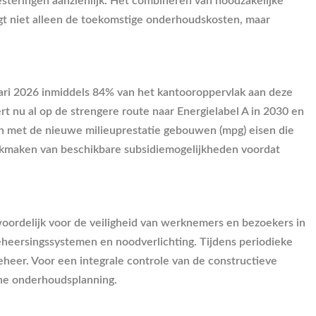
esteringen aanzienlijk. Het combineren van noodzakelijke
aagt niet alleen de toekomstige onderhoudskosten, maar
uari 2026 inmiddels 84% van het kantooroppervlak aan deze
rt nu al op de strengere route naar Energielabel A in 2030 en
n met de nieuwe milieuprestatie gebouwen (mpg) eisen die
ruikmaken van beschikbare subsidiemogelijkheden voordat
woordelijk voor de veiligheid van werknemers en bezoekers in
eheersingssystemen en noodverlichting. Tijdens periodieke
heer. Voor een integrale controle van de constructieve
he onderhoudsplanning.