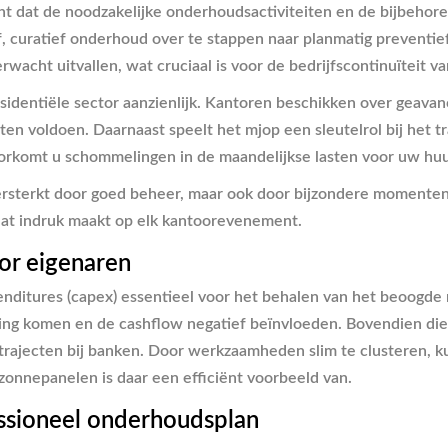
ht dat de noodzakelijke onderhoudsactiviteiten en de bijbehoren
ef, curatief onderhoud over te stappen naar planmatig prevent
acht uitvallen, wat cruciaal is voor de bedrijfscontinuïteit va
sidentiële sector aanzienlijk. Kantoren beschikken over geavan
eten voldoen. Daarnaast speelt het mjop een sleutelrol bij het 
rkomt u schommelingen in de maandelijkse lasten voor uw huur
ersterkt door goed beheer, maar ook door bijzondere momenten
dat indruk maakt op elk kantoorevenement.
or eigenaren
penditures (capex) essentieel voor het behalen van het beoog
ing komen en de cashflow negatief beïnvloeden. Bovendien dient
gstrajecten bij banken. Door werkzaamheden slim te clusteren, 
 zonnepanelen is daar een efficiënt voorbeeld van.
essioneel onderhoudsplan