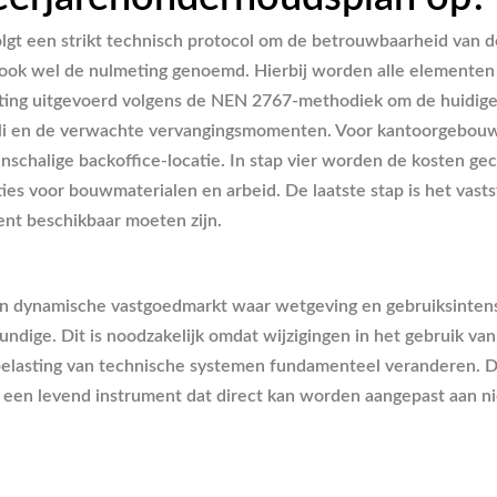
lgt een strikt technisch protocol om de betrouwbaarheid van de
s, ook wel de nulmeting genoemd. Hierbij worden alle elementen
ting uitgevoerd volgens de NEN 2767-methodiek om de huidige s
li en de verwachte vervangingsmomenten. Voor kantoorgebouwen i
nschalige backoffice-locatie. In stap vier worden de kosten gec
s voor bouwmaterialen en arbeid. De laatste stap is het vastste
nt beschikbaar moeten zijn.
 een dynamische vastgoedmarkt waar wetgeving en gebruiksinten
skundige. Dit is noodzakelijk omdat wijzigingen in het gebruik va
 belasting van technische systemen fundamenteel veranderen. 
lan een levend instrument dat direct kan worden aangepast aan