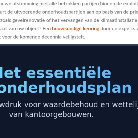
uwe afstemming met alle betrokken partijen binnen de exploitati
uurt de uitvoerende onderhoudspartijen aan op basis van de prio
 zoals gevelrenovatie of het vervangen van de klimaatinstallat
staat van uw object? Een
bouwkundige keuring
door de experts 
voor de komende decennia veiligstelt.