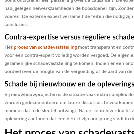
Soms ontstaat er een patstelling over de causaliteit. De exp
nabijgelegen heiwerkzaamheden de boosdoener zijn. Zonder d
voeren. De externe expert verzamelt de feiten die nodig zij
conclusies.
Contra-expertise versus reguliere schad
Het
proces van schadevaststelling
moet transparant en contro
voor een contra-expert volledig worden vergoed. De eigen ex
gezamenlijke schadevaststelling te komen. Indien er een onove
oordeel over de hoogte van de vergoeding of de aard van de
Schade bij nieuwbouw en de oplevering
Bij nieuwbouwprojecten is de situatie vaak extra complex d
worden gedocumenteerd om latere discussies te voorkomen
moment dat u de sleutel ontvangt. Na de sleuteloverdracht v
oplevering aantonen dat een defect zijn oorsprong vindt in 
Het proces van schadevasts