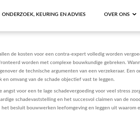
ONDERZOEK, KEURING EN ADVIES
OVER ONS
allen de kosten voor een contra-expert volledig worden vergoe
econfronteerd worden met complexe bouwkundige gebreken. Wanne
tegenover de technische argumenten van een verzekeraar. Een o
k en omvang van de schade objectief vast te leggen.
e angst voor een te lage schadevergoeding voor veel stress zorg
ardige schadevaststelling en het succesvol claimen van de nood
 in het besluit bouwwerken leefomgeving en leggen uit waarom 