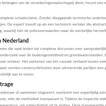
 belangen van de verzekeringsmaatschappij dient, focust een eig
 van complexe schadeclaims. Zonder diepgaande technische onder
tijen. De expert treedt op als een technisch vertaler die abstr
ng, waarbij niet de polisvoorwaarden maar de werkelijke herste
n Nederland
en die vaak leiden tot complexe discussies over aansprakelijk
nderzoek naar de bodemgesteldheid en grondwaterstanden. Een 
ar verkeer. Het aantonen van het causale verband tussen exte
aast vormen constructiefouten door uitvoerende partijen een 
telijk aan te tonen.
itrage
ekeraar of aannemer stagneert, voorkomt een onpartijdig oorde
ssie, mits de methodiek transparant is. Tijdens de inspectie 
pparatuur, om subjectiviteit uit te sluiten. Deze transparantie