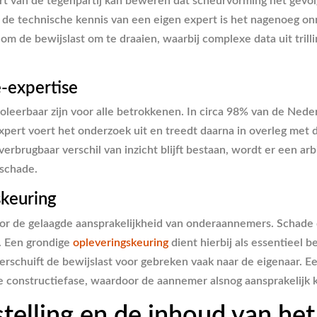
ert van de tegenpartij kan beweren dat scheurvorming het gevolg
e technische kennis van een eigen expert is het nagenoeg onmo
n om de bewijslast om te draaien, waarbij complexe data uit tr
e-expertise
leerbaar zijn voor alle betrokkenen. In circa 98% van de Nederl
pert voert het onderzoek uit en treedt daarna in overleg met 
rbrugbaar verschil van inzicht blijft bestaan, wordt er een arb
 schade.
skeuring
oor de gelaagde aansprakelijkheid van onderaannemers. Schade
. Een grondige
opleveringskeuring
dient hierbij als essentieel 
erschuift de bewijslast voor gebreken vaak naar de eigenaar. 
de constructiefase, waardoor de aannemer alsnog aansprakelijk 
telling en de inhoud van het