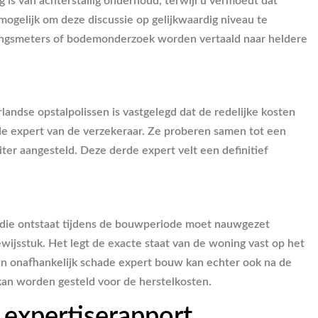
 is van achterstallig onderhoud, terwijl u vermoedt dat
gelijk om deze discussie op gelijkwaardig niveau te
illingsmeters of bodemonderzoek worden vertaald naar heldere
andse opstalpolissen is vastgelegd dat de redelijke kosten
de expert van de verzekeraar. Ze proberen samen tot een
iter aangesteld. Deze derde expert velt een definitief
 die ontstaat tijdens de bouwperiode moet nauwgezet
bewijsstuk. Het legt de exacte staat van de woning vast op het
Een onafhankelijk schade expert bouw kan echter ook na de
kan worden gesteld voor de herstelkosten.
 expertiserapport