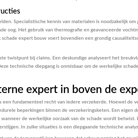
ructies
zelden. Specialistische kennis van materialen is noodzakelijk 
ainde oog. Het gebruik van thermografie en geavanceerde vocht
k schade expert bouw voert bovendien een grondig causaliteit
te twistpunt bij claims. Een deskundige analyseert het breukvl
 Deze technische diepgang is onmisbaar om de werkelijke schade
erne expert in boven de exp
 een fundamenteel recht van iedere verzekerde. Hoewel de verz
rocedurele beperkingen binnen de verzekeringsketen. Een eigen
wanneer de werkelijke oorzaak van de schade wordt betwist. Dit
rstijgen. In zulke situaties is een diepgaande technische anal