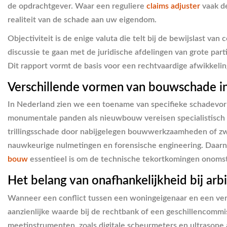
de opdrachtgever. Waar een reguliere
claims adjuster
vaak de
realiteit van de schade aan uw eigendom.
Objectiviteit is de enige valuta die telt bij de bewijslast
discussie te gaan met de juridische afdelingen van grote par
Dit rapport vormt de basis voor een rechtvaardige afwikkeli
Verschillende vormen van bouwschade i
In Nederland zien we een toename van specifieke schadevorm
monumentale panden als nieuwbouw vereisen specialistisch o
trillingsschade door nabijgelegen bouwwerkzaamheden of zwa
nauwkeurige nulmetingen en forensische engineering. Daarn
bouw
essentieel is om de technische tekortkomingen onomsto
Het belang van onafhankelijkheid bij arb
Wanneer een conflict tussen een woningeigenaar en een verz
aanzienlijke waarde bij de rechtbank of een geschillencommi
meetinstrumenten, zoals digitale scheurmeters en ultrasone a