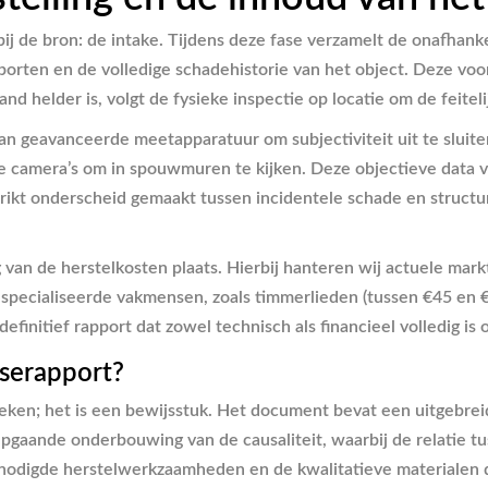
 bij de bron: de intake. Tijdens deze fase verzamelt de onafhan
orten en de volledige schadehistorie van het object. Deze voor
 helder is, volgt de fysieke inspectie op locatie om de feiteli
an geavanceerde meetapparatuur om subjectiviteit uit te sluite
e camera’s om in spouwmuren te kijken. Deze objectieve data vo
trikt onderscheid gemaakt tussen incidentele schade en struct
van de herstelkosten plaats. Hierbij hanteren wij actuele markt
cialiseerde vakmensen, zoals timmerlieden (tussen €45 en €65)
 definitief rapport dat zowel technisch als financieel volledig 
iserapport?
ken; het is een bewijsstuk. Het document bevat een uitgebreid
epgaande onderbouwing van de causaliteit, waarbij de relatie t
nodigde herstelwerkzaamheden en de kwalitatieve materialen di