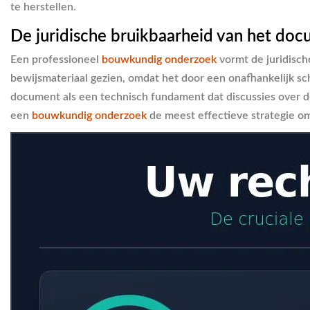
te herstellen.
De juridische bruikbaarheid van het do
Een professioneel
bouwkundig onderzoek
vormt de juridische
bewijsmateriaal gezien, omdat het door een onafhankelijk sch
document als een technisch fundament dat discussies over d
een
bouwkundig onderzoek
de meest effectieve strategie om