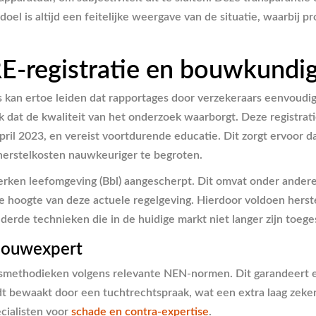
el is altijd een feitelijke weergave van de situatie, waarbij p
RE-registratie en bouwkundig
es kan ertoe leiden dat rapportages door verzekeraars eenvoud
rk dat de kwaliteit van het onderzoek waarborgt. Deze registra
ril 2023, en vereist voortdurende educatie. Dit zorgt ervoor da
herstelkosten nauwkeuriger te begroten.
werken leefomgeving (Bbl) aangescherpt. Dit omvat onder ander
 de hoogte van deze actuele regelgeving. Hierdoor voldoen hers
rde technieken die in de huidige markt niet langer zijn toege
bouwexpert
methodieken volgens relevante NEN-normen. Dit garandeert ee
rdt bewaakt door een tuchtrechtspraak, wat een extra laag zek
ecialisten voor
schade en contra-expertise
.