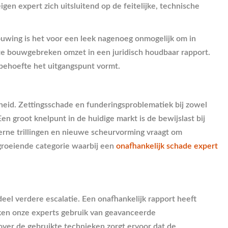
en expert zich uitsluitend op de feitelijke, technische
bouwing is het voor een leek nagenoeg onmogelijk om in
acte bouwgebreken omzet in een juridisch houdbaar rapport.
lbehoefte het uitgangspunt vormt.
heid. Zettingsschade en funderingsproblematiek bij zowel
groot knelpunt in de huidige markt is de bewijslast bij
rne trillingen en nieuwe scheurvorming vraagt om
groeiende categorie waarbij een
onafhankelijk schade expert
el verdere escalatie. Een onafhankelijk rapport heeft
maken onze experts gebruik van geavanceerde
 over de gebruikte technieken zorgt ervoor dat de