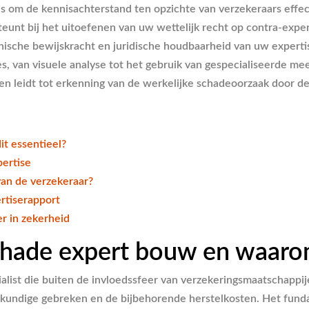
s om de kennisachterstand ten opzichte van verzekeraars effec
nt bij het uitoefenen van uw wettelijk recht op contra-experti
nische bewijskracht en juridische houdbaarheid van uw experti
es, van visuele analyse tot het gebruik van gespecialiseerde me
 leidt tot erkenning van de werkelijke schadeoorzaak door de 
it essentieel?
pertise
van de verzekeraar?
rtiserapport
r in zekerheid
chade expert bouw en waarom 
list die buiten de invloedssfeer van verzekeringsmaatschappije
wkundige gebreken en de bijbehorende herstelkosten. Het funda