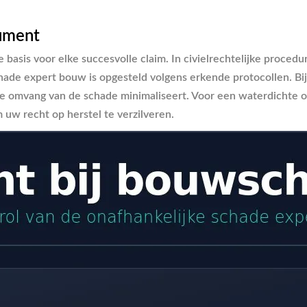
cument
 basis voor elke succesvolle claim. In civielrechtelijke proced
ade expert bouw is opgesteld volgens erkende protocollen. Bij 
e omvang van de schade minimaliseert. Voor een waterdichte on
 uw recht op herstel te verzilveren.