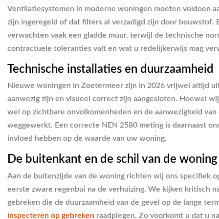
Ventilatiesystemen in moderne woningen moeten voldoen aan
zijn ingeregeld of dat filters al verzadigd zijn door bouwsto
verwachten vaak een gladde muur, terwijl de technische norm
contractuele toleranties valt en wat u redelijkerwijs mag v
Technische installaties en duurzaamheid
Nieuwe woningen in Zoetermeer zijn in 2026 vrijwel altijd u
aanwezig zijn en visueel correct zijn aangesloten. Hoewel wi
wel op zichtbare onvolkomenheden en de aanwezigheid van de 
weggewerkt. Een correcte NEN 2580 meting is daarnaast onmis
invloed hebben op de waarde van uw woning.
De buitenkant en de schil van de woning
Aan de buitenzijde van de woning richten wij ons specifiek 
eerste zware regenbui na de verhuizing. We kijken kritisch
gebreken die de duurzaamheid van de gevel op de lange termi
inspecteren op gebreken
raadplegen. Zo voorkomt u dat u n