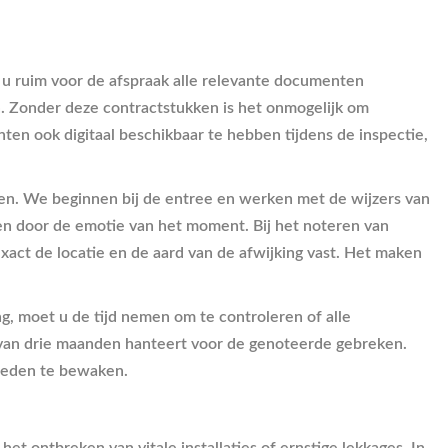
at u ruim voor de afspraak alle relevante documenten
. Zonder deze contractstukken is het onmogelijk om
ten ook digitaal beschikbaar te hebben tijdens de inspectie,
.
ren. We beginnen bij de entree en werken met de wijzers van
en door de emotie van het moment. Bij het noteren van
 exact de locatie en de aard van de afwijking vast. Het maken
g, moet u de tijd nemen om te controleren of alle
 van drie maanden hanteert voor de genoteerde gebreken.
mheden te bewaken.
het ontbreken van vitale installaties of ernstige lekkages. In