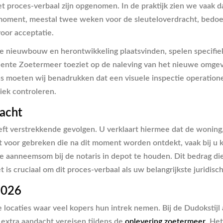
et proces-verbaal zijn opgenomen. In de praktijk zien we vaak 
moment, meestal twee weken voor de sleuteloverdracht, bedoeld
oor acceptatie.
ge nieuwbouw en herontwikkeling plaatsvinden, spelen specifie
meente Zoetermeer toeziet op de naleving van het nieuwe omgev
as moeten wij benadrukken dat een visuele inspectie operatione
iek controleren.
racht
ft verstrekkende gevolgen. U verklaart hiermee dat de woning,
 voor gebreken die na dit moment worden ontdekt, vaak bij u ko
 de aanneemsom bij de notaris in depot te houden. Dit bedrag d
 is cruciaal om dit proces-verbaal als uw belangrijkste jurid
2026
e locaties waar veel kopers hun intrek nemen. Bij de Dudoksti
e extra aandacht vereisen tijdens de
oplevering zoetermeer
. He