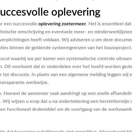
uccesvolle oplevering
or een succesvolle
oplevering zoetermeer
. Het is essentieel d
hnische omschrijving en eventuele meer- en minderwerklijsten
e verplichtingen heeft voldaan. Wij adviseren u om deze documen
caties binnen de geldende systeemgrenzen van het bouwproject
otocol waarbij we per kamer een systematische controle uitvoe
n. Dit voorkomt dat er onderdelen over het hoofd worden gezi
ter tot discussie. In plaats van een algemene melding leggen wij
 transparante werkwijze.
uk. Hoewel de aannemer vaak aandringt op een snelle afhandelin
. Wij wijzen u erop dat u na ondertekening een hersteltermijn
is een functioneel drukmiddel om de voortgang van de werkzaa
jn dat bewoning redelijkerwijs niet mogelijk is, bijvoorbeeld bij 