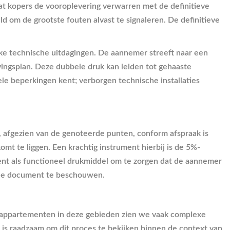
dat kopers de vooroplevering verwarren met de definitieve
 om de grootste fouten alvast te signaleren. De definitieve
ke technische uitdagingen. De aannemer streeft naar een
ingsplan. Deze dubbele druk kan leiden tot gehaaste
le beperkingen kent; verborgen technische installaties
 afgezien van de genoteerde punten, conform afspraak is
mt te liggen. Een krachtig instrument hierbij is de 5%-
ient als functioneel drukmiddel om te zorgen dat de aannemer
ische document te beschouwen.
jl appartementen in deze gebieden zien we vaak complexe
t is raadzaam om dit proces te bekijken binnen de context van