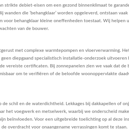
 strikte debiet-eisen om een gezond binnenklimaat te garand
f. Bij wanden die ‘behangklaar’ worden opgeleverd, ontstaan vaa
 voor behangklaar kleine oneffenheden toestaat. Wij helpen u 
erwachten van de bouwer.
itgerust met complexe warmtepompen en vloerverwarming. Het is
j geen diepgaand specialistisch installatie-onderzoek uitvoeren 
vereiste certificaten. Bij zonnepanelen zien we vaak dat de be
baar om te verifiëren of de beloofde woonoppervlakte daadwerk
op de schil en de waterdichtheid. Lekkages bij dakkapellen of 
 naar het voegwerk en metselwerk, waarbij we onderscheid make
jn beïnvloeden. Voor een uitgebreide toelichting op al deze in
a de overdracht voor onaangename verrassingen komt te staan.