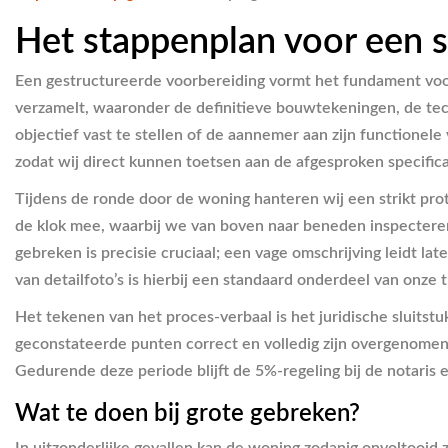
Het stappenplan voor een s
Een gestructureerde voorbereiding vormt het fundament vo
verzamelt, waaronder de definitieve bouwtekeningen, de tec
objectief vast te stellen of de aannemer aan zijn functionel
zodat wij direct kunnen toetsen aan de afgesproken specifi
Tijdens de ronde door de woning hanteren wij een strikt pr
de klok mee, waarbij we van boven naar beneden inspectere
gebreken is precisie cruciaal; een vage omschrijving leidt la
van detailfoto’s is hierbij een standaard onderdeel van onze
Het tekenen van het proces-verbaal is het juridische sluitst
geconstateerde punten correct en volledig zijn overgenomen
Gedurende deze periode blijft de 5%-regeling bij de notar
Wat te doen bij grote gebreken?
In uitzonderlijke gevallen kan de woning zodanig onvoltooid zi