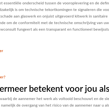
et essentiële onderscheid tussen de vooroplevering en de defini
kelijk is om technische tekortkomingen te signaleren die voor
hade aan glaswerk en onjuist uitgevoerd kitwerk in sanitaire 
onde om de conformiteit met de technische omschrijving van u
consult fungeert als een transparant en functioneel bewijsstu
er
er?
ermeer betekent voor jou al
arbij de aannemer het werk als voltooid beschouwt en de sleut
rt namelijk de overgang van het risico van de aannemer naar u a