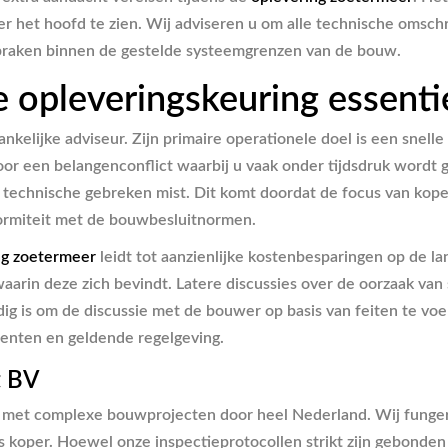
 het hoofd te zien. Wij adviseren u om alle technische omschr
fspraken binnen de gestelde systeemgrenzen van de bouw.
opleveringskeuring essentie
kelijke adviseur. Zijn primaire operationele doel is een snell
or een belangenconflict waarbij u vaak onder tijdsdruk wordt g
 technische gebreken mist. Dit komt doordat de focus van kopers
nformiteit met de bouwbesluitnormen.
ng zoetermeer
leidt tot aanzienlijke kostenbesparingen op de l
aarin deze zich bevindt. Latere discussies over de oorzaak van 
odig is om de discussie met de bouwer op basis van feiten te v
nten en geldende regelgeving.
t BV
 met complexe bouwprojecten door heel Nederland. Wij fungere
ls koper. Hoewel onze inspectieprotocollen strikt zijn gebond