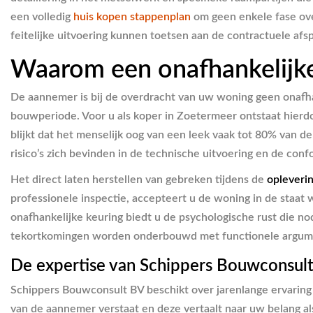
een volledig
huis kopen stappenplan
om geen enkele fase over
feitelijke uitvoering kunnen toetsen aan de contractuele a
Waarom een onafhankelijke 
De aannemer is bij de overdracht van uw woning geen onafhan
bouwperiode. Voor u als koper in Zoetermeer ontstaat hierdo
blijkt dat het menselijk oog van een leek vaak tot 80% van de
risico’s zich bevinden in de technische uitvoering en de co
Het direct laten herstellen van gebreken tijdens de
opleveri
professionele inspectie, accepteert u de woning in de staat w
onafhankelijke keuring biedt u de psychologische rust die n
tekortkomingen worden onderbouwd met functionele argume
De expertise van Schippers Bouwconsul
Schippers Bouwconsult BV beschikt over jarenlange ervaring
van de aannemer verstaat en deze vertaalt naar uw belang a