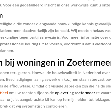
ng. Voor een gedetailleerd inzicht in onze werkwijze kunt u onz
en
veiligheid die zonder diepgaande bouwkundige kennis gevaarlijk k
solatienormen daadwerkelijk zijn behaald. Wij moeten helaas vast
skundige tegenpartij aanwezig is. Voor meer informatie over d
professionele keuring uit te voeren, voorkomt u dat u vastloopt
plannen.
 bij woningen in Zoetermee
onen terugkeren. Hoewel de bouwkwaliteit in Nederland over h
en. Beschadigingen aan glaswerk en kozijnen staan steevast bo
dens de afbouwfase. Omdat dit visuele gebreken zijn die na de
tieel
om uw rechten tijdens de
oplevering zoetermeer
te waarb
maar onjuist aangebrachte kit kan op termijn leiden tot lekkag
gebrek dat wij systematisch controleren.