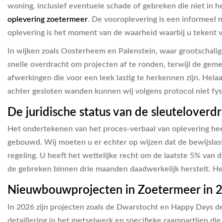
woning, inclusief eventuele schade of gebreken die niet in h
oplevering zoetermeer
. De vooroplevering is een informeel 
oplevering is het moment van de waarheid waarbij u tekent v
In wijken zoals Oosterheem en Palenstein, waar grootschali
snelle overdracht om projecten af te ronden, terwijl de ge
afwerkingen die voor een leek lastig te herkennen zijn. Hela
achter gesloten wanden kunnen wij volgens protocol niet fys
De juridische status van de sleuteloverd
Het ondertekenen van het proces-verbaal van oplevering hee
gebouwd. Wij moeten u er echter op wijzen dat de bewijslast
regeling. U heeft het wettelijke recht om de laatste 5% van
de gebreken binnen drie maanden daadwerkelijk herstelt. Het
Nieuwbouwprojecten in Zoetermeer in 
In 2026 zijn projecten zoals de Dwarstocht en Happy Days d
detaillering in het metselwerk en specifieke raampartijen di