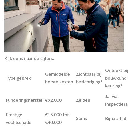
Kijk eens naar de cijfers:
Ontdekt bi
Gemiddelde
Zichtbaar bij
Type gebrek
bouwkundi
herstelkosten
bezichtiging?
keuring?
Ja, via
Funderingsherstel
€92.000
Zelden
inspectier
Ernstige
€15.000 tot
Soms
Bijna altijd
vochtschade
€40.000