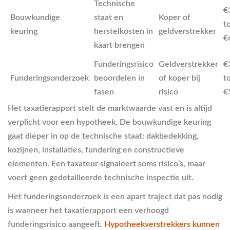
Technische
€
Bouwkundige
staat en
Koper of
t
keuring
herstelkosten in
geldverstrekker
€
kaart brengen
Funderingsrisico
Geldverstrekker
€
Funderingsonderzoek
beoordelen in
of koper bij
t
fasen
risico
€
Het taxatierapport stelt de marktwaarde vast en is altijd
verplicht voor een hypotheek. De bouwkundige keuring
gaat dieper in op de technische staat: dakbedekking,
kozijnen, installaties, fundering en constructieve
elementen. Een taxateur signaleert soms risico’s, maar
voert geen gedetailleerde technische inspectie uit.
Het funderingsonderzoek is een apart traject dat pas nodig
is wanneer het taxatierapport een verhoogd
funderingsrisico aangeeft.
Hypotheekverstrekkers kunnen