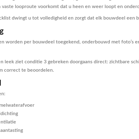
en vaste looproute voorkomt dat u heen en weer loopt en onderd
cklist dwingt u tot volledigheid en zorgt dat elk bouwdeel een 
ng
t) en worden per bouwdeel toegekend, onderbouwd met foto’s en
n leek ziet conditie 3 gebreken doorgaans direct: zichtbare schi
m correct te beoordelen.
l
en:
emelwaterafvoer
fdichting
ntilatie
 aantasting