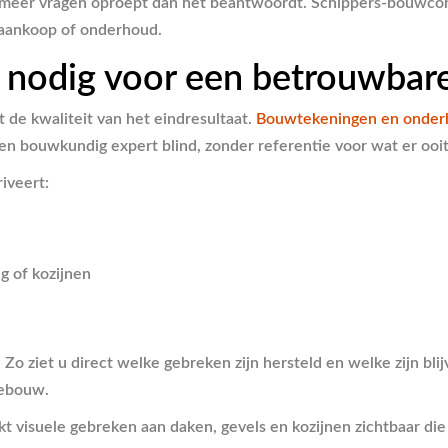
at meer vragen oproept dan het beantwoordt. Schippers-bouwcon
r aankoop of onderhoud.
n nodig voor een betrouwbar
 de kwaliteit van het eindresultaat.
Bouwtekeningen en onder
n bouwkundig expert blind, zonder referentie voor wat er ooit
iveert:
g of kozijnen
Zo ziet u direct welke gebreken zijn hersteld en welke zijn blijv
gebouw.
akt visuele gebreken aan daken, gevels en kozijnen zichtbaar die