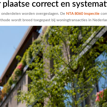
r plaatse correct en systemat
t onderdelen worden overgeslagen. De
NTA 8060 inspectie
comb
thode wordt breed toegepast bij woningtransacties in Nederla