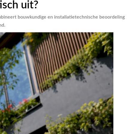
isch uit?
ineert bouwkundige en installatietechnische beoordeling
nd.