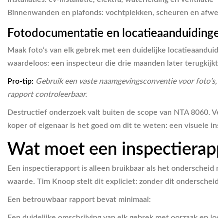
Binnenwanden en plafonds
: vochtplekken, scheuren en afw
Fotodocumentatie en locatieaanduiding
Maak foto’s van elk gebrek met een duidelijke locatieaanduidi
waardeloos: een inspecteur die drie maanden later terugkijk
Pro-tip:
Gebruik een vaste naamgevingsconventie voor foto’s,
rapport controleerbaar.
Destructief onderzoek valt buiten de scope van NTA 8060. V
koper of eigenaar is het goed om dit te weten: een visuele i
Wat moet een inspectierap
Een inspectierapport is alleen bruikbaar als het onderscheid
waarde. Tim Knoop stelt dit expliciet: zonder dit onderscheid
Een betrouwbaar rapport bevat minimaal:
Een duidelijke omschrijving van elk gebrek met oorzaak en lo