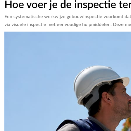
Hoe voer je de inspectie te
Een systematische werkwijze gebouwinspectie voorkomt da
via visuele inspectie met eenvoudige hulpmiddelen. Deze me