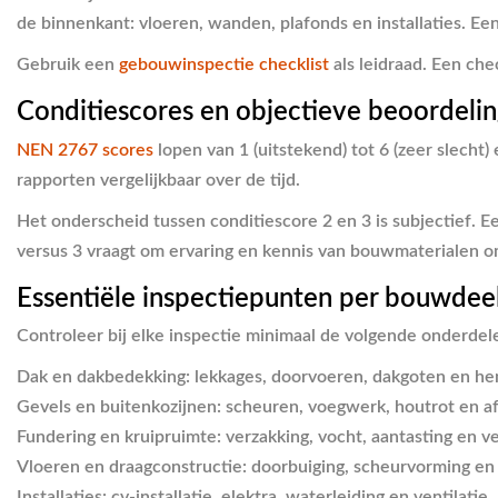
de binnenkant: vloeren, wanden, plafonds en installaties. E
Gebruik een
gebouwinspectie checklist
als leidraad. Een che
Conditiescores en objectieve beoordeli
NEN 2767 scores
lopen van 1 (uitstekend) tot 6 (zeer slech
rapporten vergelijkbaar over de tijd.
Het onderscheid tussen conditiescore 2 en 3 is subjectief. Ee
versus 3 vraagt om ervaring en kennis van bouwmaterialen o
Essentiële inspectiepunten per bouwdee
Controleer bij elke inspectie minimaal de volgende onderdel
Dak en dakbedekking
: lekkages, doorvoeren, dakgoten en h
Gevels en buitenkozijnen
: scheuren, voegwerk, houtrot en a
Fundering en kruipruimte
: verzakking, vocht, aantasting en ve
Vloeren en draagconstructie
: doorbuiging, scheurvorming en
Installaties
: cv-installatie, elektra, waterleiding en ventilatie