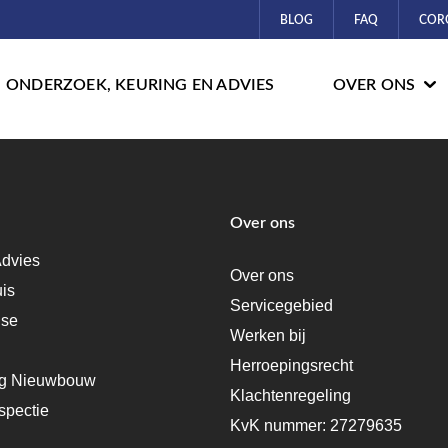
BLOG
FAQ
COR
ONDERZOEK, KEURING EN ADVIES
OVER ONS
Over ons
dvies
Over ons
uis
Servicegebied
ise
Werken bij
Herroepingsrecht
ng Nieuwbouw
Klachtenregeling
spectie
KvK nummer: 27279635