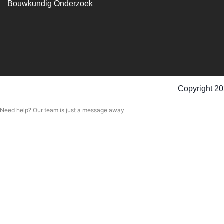
Bouwkundig Onderzoek
Copyright 20
Need help? Our team is just a message away