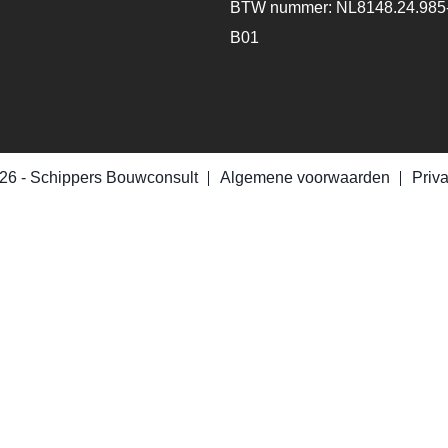
BTW nummer: NL8148.24.985
B01
26 -
Schippers Bouwconsult
Algemene voorwaarden
Priv