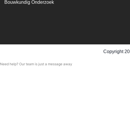
Bouwkundig Onderzoek
Copyright 20
Need help? Our team is just a message away