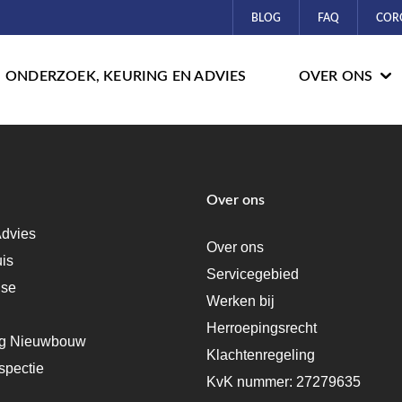
BLOG
FAQ
COR
ONDERZOEK, KEURING EN ADVIES
OVER ONS
Over ons
dvies
Over ons
uis
Servicegebied
ise
Werken bij
Herroepingsrecht
ng Nieuwbouw
Klachtenregeling
spectie
KvK nummer: 27279635