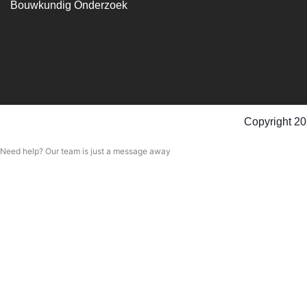
Bouwkundig Onderzoek
Copyright 20
Need help? Our team is just a message away