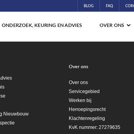
BLOG
FAQ
COR
ONDERZOEK, KEURING EN ADVIES
OVER ONS
Over ons
dvies
Over ons
uis
Servicegebied
ise
Werken bij
Herroepingsrecht
ng Nieuwbouw
Klachtenregeling
spectie
KvK nummer: 27279635