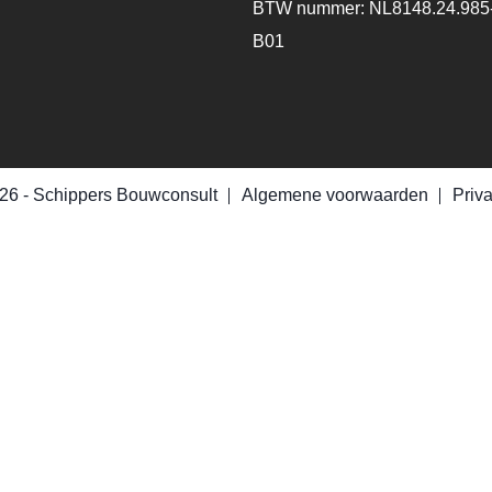
BTW nummer: NL8148.24.985
B01
26 -
Schippers Bouwconsult
Algemene voorwaarden
Priv