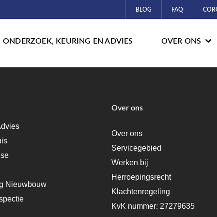
BLOG
FAQ
COR
ONDERZOEK, KEURING EN ADVIES
OVER ONS
Over ons
dvies
Over ons
uis
Servicegebied
ise
Werken bij
Herroepingsrecht
ng Nieuwbouw
Klachtenregeling
spectie
KvK nummer: 27279635