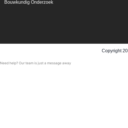
Bouwkundig Onderzoek
Copyright 20
Need help? Our team is just a message away