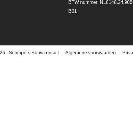
BTW nummer: NL8148.24.985
B01
26 -
Schippers Bouwconsult
Algemene voorwaarden
Priv