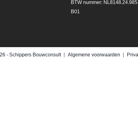
BTW nummer: NL8148.24.985
B01
26 -
Schippers Bouwconsult
Algemene voorwaarden
Priv