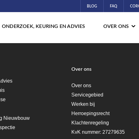
BLOG
FAQ
COR
ONDERZOEK, KEURING EN ADVIES
OVER ONS
Over ons
dvies
Over ons
uis
Servicegebied
ise
Werken bij
Herroepingsrecht
ng Nieuwbouw
Klachtenregeling
spectie
KvK nummer: 27279635