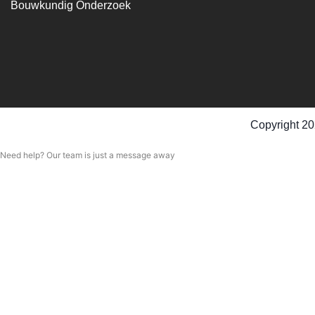
Bouwkundig Onderzoek
Copyright 20
Need help? Our team is just a message away