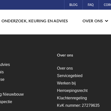
BLOG
FAQ
COR
ONDERZOEK, KEURING EN ADVIES
OVER ONS
Over ons
dvies
Over ons
uis
Servicegebied
ise
Werken bij
Herroepingsrecht
ng Nieuwbouw
Klachtenregeling
spectie
KvK nummer: 27279635