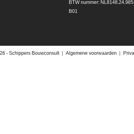
BTW nummer: NL8148.24.985
B01
26 -
Schippers Bouwconsult
Algemene voorwaarden
Priv