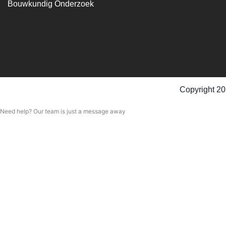
Bouwkundig Onderzoek
Copyright 20
Need help? Our team is just a message away