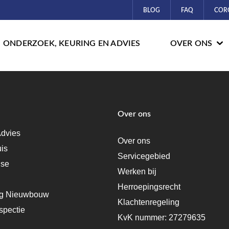
BLOG
FAQ
COR
ONDERZOEK, KEURING EN ADVIES
OVER ONS
Over ons
dvies
Over ons
uis
Servicegebied
ise
Werken bij
Herroepingsrecht
ng Nieuwbouw
Klachtenregeling
spectie
KvK nummer: 27279635