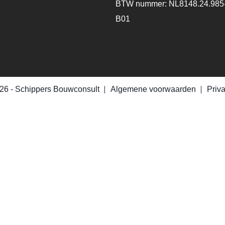
BTW nummer: NL8148.24.985
B01
26 -
Schippers Bouwconsult
Algemene voorwaarden
Priv