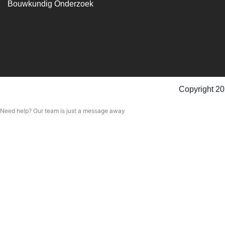
Bouwkundig Onderzoek
Copyright 20
Need help? Our team is just a message away