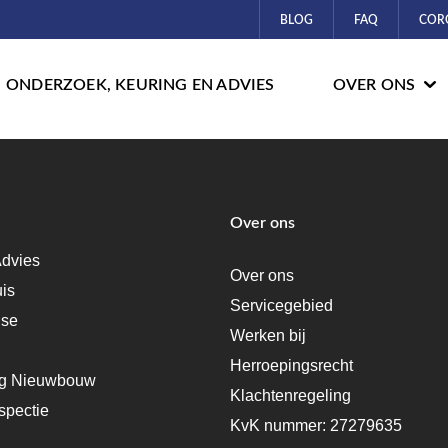
BLOG
FAQ
COR
ONDERZOEK, KEURING EN ADVIES
OVER ONS
Over ons
dvies
Over ons
uis
Servicegebied
ise
Werken bij
Herroepingsrecht
ng Nieuwbouw
Klachtenregeling
spectie
KvK nummer: 27279635