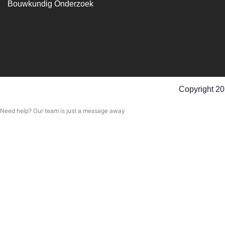
Bouwkundig Onderzoek
Copyright 20
Need help? Our team is just a message away