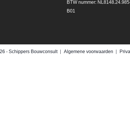
BTW nummer: NL8148.24.985
B01
26 -
Schippers Bouwconsult
Algemene voorwaarden
Priv