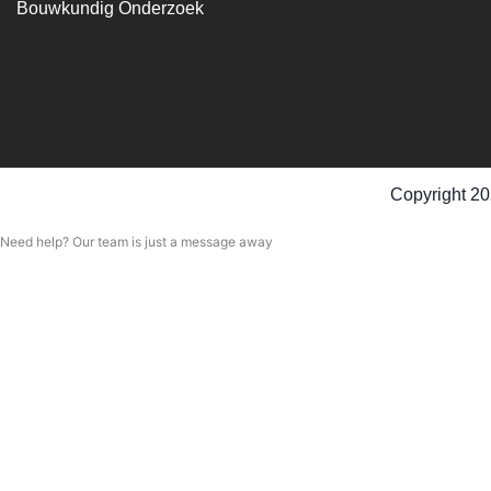
Bouwkundig Onderzoek
Copyright 20
Need help? Our team is just a message away