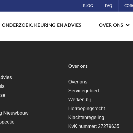
BLOG
FAQ
COR
ONDERZOEK, KEURING EN ADVIES
OVER ONS
Over ons
dvies
Over ons
uis
Servicegebied
ise
Werken bij
Herroepingsrecht
ng Nieuwbouw
Klachtenregeling
spectie
KvK nummer: 27279635