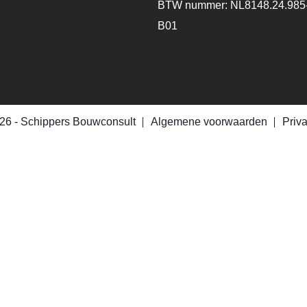
BTW nummer: NL8148.24.985
B01
26 -
Schippers Bouwconsult
Algemene voorwaarden
Priv