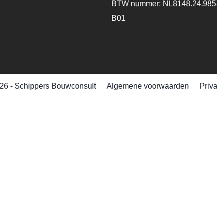
BTW nummer: NL8148.24.985
B01
26 -
Schippers Bouwconsult
Algemene voorwaarden
Priv