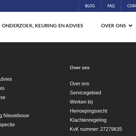
BLOG
FAQ
COR
ONDERZOEK, KEURING EN ADVIES
OVER ONS
Over ons
dvies
Over ons
uis
Servicegebied
ise
Werken bij
Herroepingsrecht
ng Nieuwbouw
Klachtenregeling
spectie
KvK nummer: 27279635