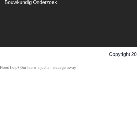
Bouwkundig Onderzoek
Copyright 20
Need help? Our team is just a message away