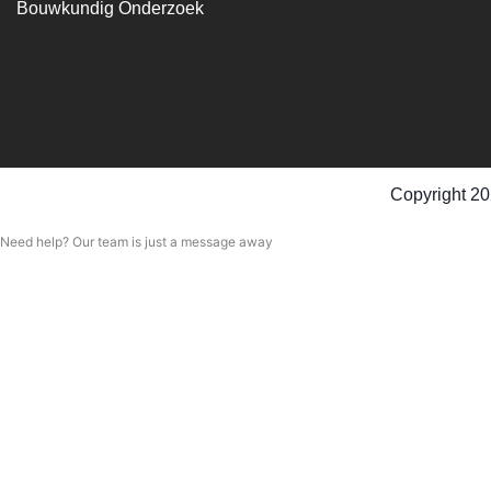
Bouwkundig Onderzoek
Copyright 20
Need help? Our team is just a message away