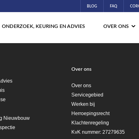
BLOG
FAQ
COR
ONDERZOEK, KEURING EN ADVIES
OVER ONS
Over ons
dvies
Over ons
uis
Servicegebied
ise
Werken bij
Herroepingsrecht
ng Nieuwbouw
Klachtenregeling
spectie
KvK nummer: 27279635