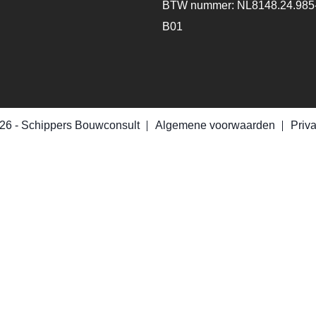
BTW nummer: NL8148.24.985
B01
26 -
Schippers Bouwconsult
Algemene voorwaarden
Priv