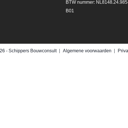
BTW nummer: NL8148.24.985
B01
26 -
Schippers Bouwconsult
Algemene voorwaarden
Priv