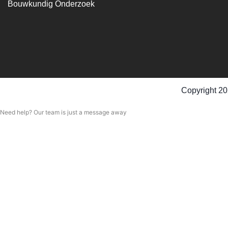
Bouwkundig Onderzoek
Copyright 20
Need help? Our team is just a message away