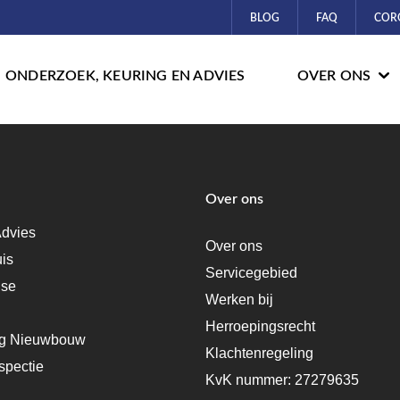
BLOG
FAQ
COR
ONDERZOEK, KEURING EN ADVIES
OVER ONS
Over ons
dvies
Over ons
uis
Servicegebied
ise
Werken bij
Herroepingsrecht
ng Nieuwbouw
Klachtenregeling
spectie
KvK nummer: 27279635