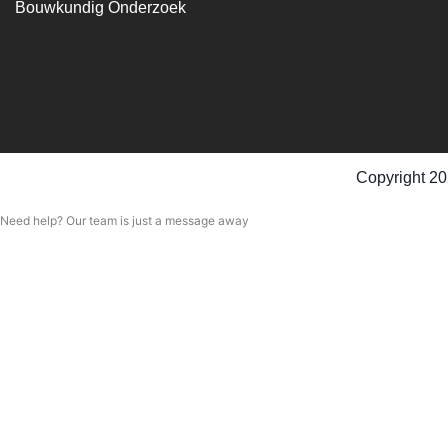
Bouwkundig Onderzoek
Copyright 20
Need help? Our team is just a message away