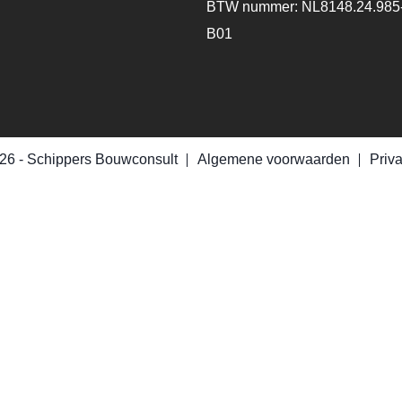
BTW nummer: NL8148.24.985
B01
26 -
Schippers Bouwconsult
Algemene voorwaarden
Priv