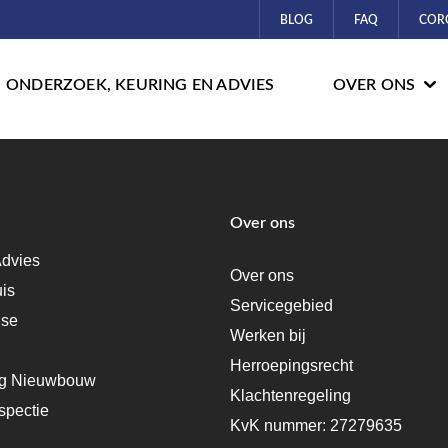
BLOG
FAQ
COR
ONDERZOEK, KEURING EN ADVIES
OVER ONS
Over ons
dvies
Over ons
uis
Servicegebied
ise
Werken bij
Herroepingsrecht
ng Nieuwbouw
Klachtenregeling
spectie
KvK nummer: 27279635