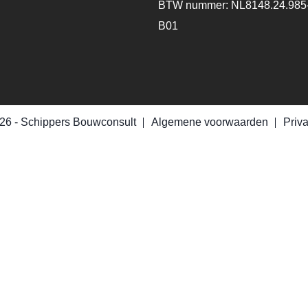
BTW nummer: NL8148.24.985
B01
26 -
Schippers Bouwconsult
Algemene voorwaarden
Priv