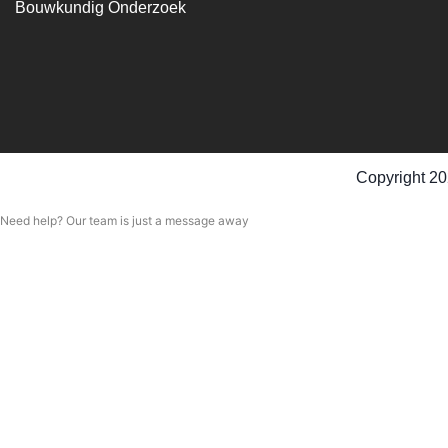
Bouwkundig Onderzoek
Copyright 20
Need help? Our team is just a message away