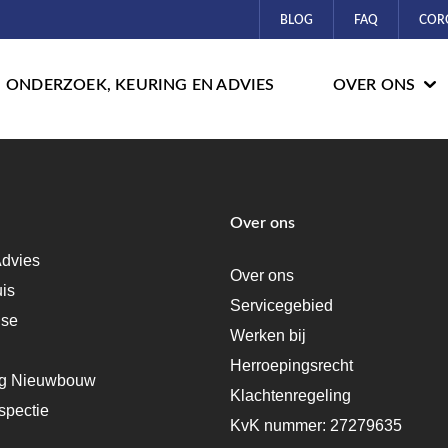
BLOG
FAQ
COR
ONDERZOEK, KEURING EN ADVIES
OVER ONS
Over ons
dvies
Over ons
uis
Servicegebied
ise
Werken bij
Herroepingsrecht
ng Nieuwbouw
Klachtenregeling
spectie
KvK nummer: 27279635