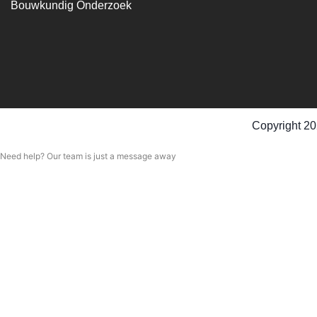
Bouwkundig Onderzoek
Copyright 20
Need help? Our team is just a message away