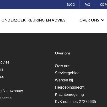
BLOG
FAQ
COR
ONDERZOEK, KEURING EN ADVIES
OVER ONS
Over ons
dvies
Over ons
uis
Servicegebied
ise
Werken bij
Herroepingsrecht
ng Nieuwbouw
Klachtenregeling
spectie
KvK nummer: 27279635