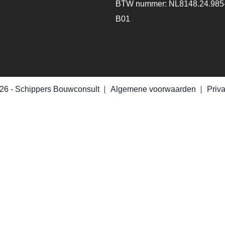
BTW nummer: NL8148.24.985
B01
26 -
Schippers Bouwconsult
Algemene voorwaarden
Priv