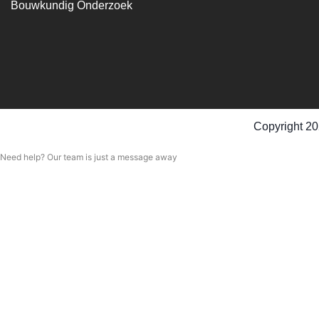
Bouwkundig Onderzoek
Copyright 20
Need help? Our team is just a message away