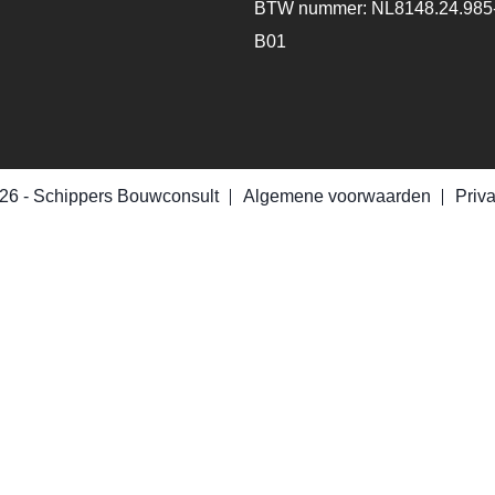
BTW nummer: NL8148.24.985
B01
26 -
Schippers Bouwconsult
Algemene voorwaarden
Priv