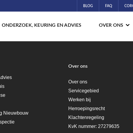
BLOG
FAQ
COR
ONDERZOEK, KEURING EN ADVIES
OVER ONS
Over ons
dvies
Over ons
uis
Servicegebied
ise
Werken bij
Herroepingsrecht
ng Nieuwbouw
Klachtenregeling
spectie
KvK nummer: 27279635