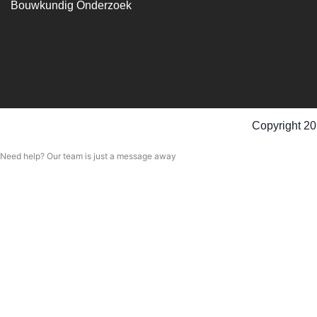
Bouwkundig Onderzoek
Copyright 20
Need help? Our team is just a message away