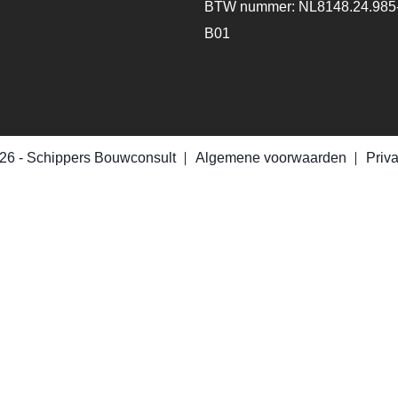
BTW nummer: NL8148.24.985
B01
26 -
Schippers Bouwconsult
Algemene voorwaarden
Priv