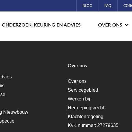
BLOG
FAQ
COR
ONDERZOEK, KEURING EN ADVIES
OVER ONS
Over ons
dvies
Over ons
uis
Servicegebied
ise
Werken bij
Herroepingsrecht
ng Nieuwbouw
Klachtenregeling
spectie
KvK nummer: 27279635