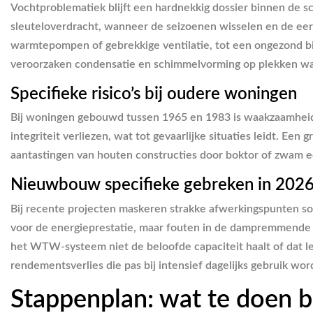
Vochtproblematiek blijft een hardnekkig dossier binnen de s
sleuteloverdracht, wanneer de seizoenen wisselen en de eers
warmtepompen of gebrekkige ventilatie, tot een ongezond bi
veroorzaken condensatie en schimmelvorming op plekken waar 
Specifieke risico’s bij oudere woningen
Bij woningen gebouwd tussen 1965 en 1983 is waakzaamheid 
integriteit verliezen, wat tot gevaarlijke situaties leidt. Een 
aantastingen van houten constructies door boktor of zwam e
Nieuwbouw specifieke gebreken in 202
Bij recente projecten maskeren strakke afwerkingspunten som
voor de energieprestatie, maar fouten in de dampremmende f
het WTW-systeem niet de beloofde capaciteit haalt of dat lei
rendementsverlies die pas bij intensief dagelijks gebruik wo
Stappenplan: wat te doen b