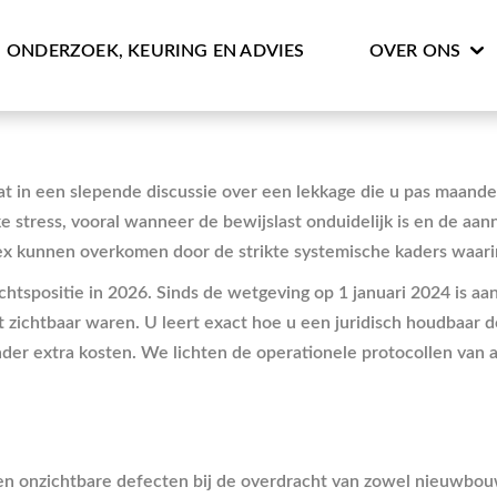
ONDERZOEK, KEURING EN ADVIES
OVER ONS
t in een slepende discussie over een lekkage die u pas maande
e stress, vooral wanneer de bewijslast onduidelijk is en de aan
x kunnen overkomen door de strikte systemische kaders waari
rechtspositie in 2026. Sinds de wetgeving op 1 januari 2024 is 
 zichtbaar waren. U leert exact hoe u een juridisch houdbaar do
der extra kosten. We lichten de operationele protocollen van a
e en onzichtbare defecten bij de overdracht van zowel nieuwbo