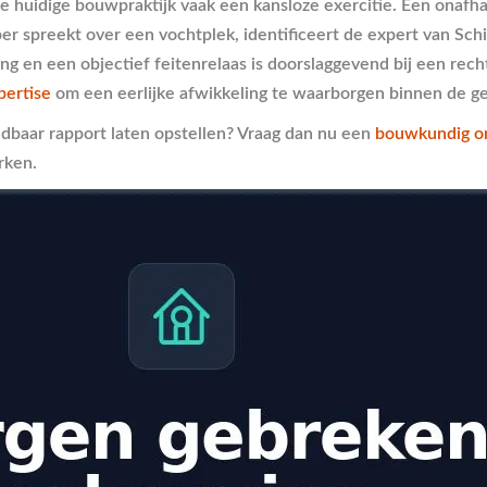
de huidige bouwpraktijk vaak een kansloze exercitie. Een onafh
r spreekt over een vochtplek, identificeert de expert van Sch
ng en een objectief feitenrelaas is doorslaggevend bij een rech
pertise
om een eerlijke afwikkeling te waarborgen binnen de ge
udbaar rapport laten opstellen? Vraag dan nu een
bouwkundig o
rken.