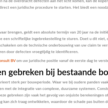
na de overdracht defecten aan het licht komen, kan de koper de
direct een juridische procedure te starten. Het biedt een nood
evaar brengen, geldt een absolute termijn van 20 jaar na de ini
en schriftelijke ingebrekestelling te sturen. Doet u dit niet, 
 schakelen om de technische onderbouwing van uw claim te vers
en door defecten vroegtijdig te identificeren.
onsult BV
om uw juridische positie vanaf de eerste dag te verst
n gebreken bij bestaande 
arieert sterk per bouwperiode. Waar we bij oudere panden va
en met de integratie van complexe, duurzame systemen. Constr
eze gebreken zijn vaak het gevolg van onjuiste berekeningen 
g kan zich traag ontwikkelen, waardoor de schade pas buiten d