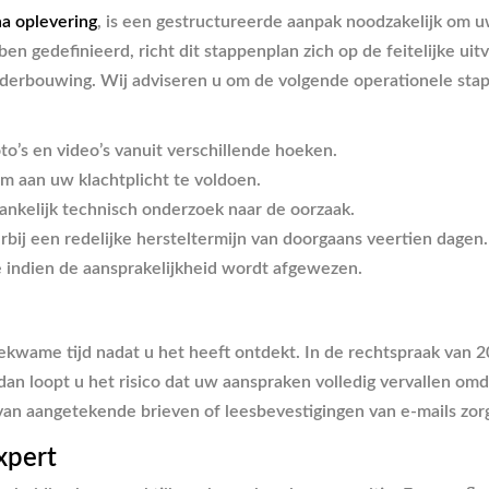
a oplevering
, is een gestructureerde aanpak noodzakelijk om 
ben gedefinieerd, richt dit stappenplan zich op de feitelijke ui
 onderbouwing. Wij adviseren u om de volgende operationele st
o’s en video’s vanuit verschillende hoeken.
 om aan uw klachtplicht te voldoen.
nkelijk technisch onderzoek naar de oorzaak.
erbij een redelijke hersteltermijn van doorgaans veertien dagen.
 indien de aansprakelijkheid wordt afgewezen.
ekwame tijd nadat u het heeft ontdekt. In de rechtspraak van
 dan loopt u het risico dat uw aanspraken volledig vervallen o
 van aangetekende brieven of leesbevestigingen van e-mails zorg
xpert