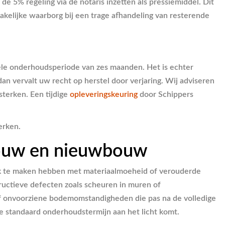
 5% regeling via de notaris inzetten als pressiemiddel. Dit
zakelijke waarborg bij een trage afhandeling van resterende
tiële onderhoudsperiode van zes maanden. Het is echter
dan vervalt uw recht op herstel door verjaring. Wij adviseren
terken. Een tijdige
opleveringskeuring
door Schippers
erken.
bouw en nieuwbouw
ak te maken hebben met materiaalmoeheid of verouderde
uctieve defecten zoals scheuren in muren of
of onvoorziene bodemomstandigheden die pas na de volledige
e standaard onderhoudstermijn aan het licht komt.