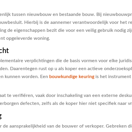
enlijk tussen nieuwbouw en bestaande bouw. Bij nieuwbouwpr
uwbesluit. Hierbij is de aannemer verantwoordelijk voor het r
ing de eigenschappen bezit die voor een veilig gebruik nodig z
ent opgeleverde woning.
cht
mentaire verplichtingen die de basis vormen voor elke juridis
den. Daarentegen rust op u als koper een actieve onderzoekspl
den kunnen worden. Een
bouwkundige keuring
is het instrument
at te verifiëren, vaak door inschakeling van een externe desku
rborgen defecten, zelfs als de koper hier niet specifiek naar vr
g
r de aansprakelijkheid van de bouwer of verkoper. Gebreken die