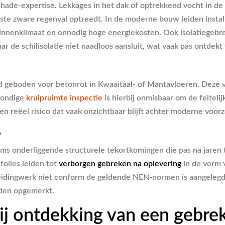
chade-expertise. Lekkages in het dak of optrekkend vocht in d
te zware regenval optreedt. In de moderne bouw leiden install
nnenklimaat en onnodig hoge energiekosten. Ook isolatiegebre
de schilisolatie niet naadloos aansluit, wat vaak pas ontdekt
geboden voor betonrot in Kwaaitaal- of Mantavloeren. Deze v
grondige
kruipruimte inspectie
is hierbij onmisbaar om de feiteli
en reëel risico dat vaak onzichtbaar blijft achter moderne vo
6
s onderliggende structurele tekortkomingen die pas na jaren t
olies leiden tot
verborgen gebreken na oplevering
in de vorm 
dingwerk niet conform de geldende NEN-normen is aangelegd. Dit
rden opgemerkt.
ij ontdekking van een gebre