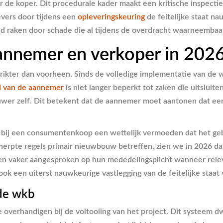
 de koper. Dit procedurale kader maakt een kritische inspectie
vers door tijdens een
opleveringskeuring
de feitelijke staat n
d raken door schade die al tijdens de overdracht waarneembaa
aannemer en verkoper in 202
trikter dan voorheen. Sinds de volledige implementatie van de 
d van de aannemer
is niet langer beperkt tot zaken die uitslu
uwer zelf. Dit betekent dat de aannemer moet aantonen dat een 
bij een consumentenkoop een wettelijk vermoeden dat het gebre
herpte regels primair nieuwbouw betreffen, zien we in 2026 d
n vaker aangesproken op hun mededelingsplicht wanneer releva
ok een uiterst nauwkeurige vastlegging van de feitelijke staat 
 de wkb
overhandigen bij de voltooiing van het project. Dit systeem dw