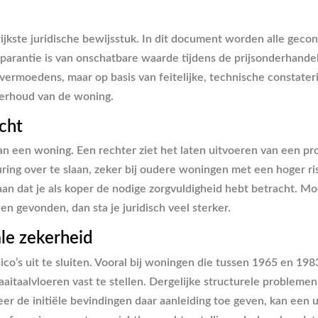
jkste juridische bewijsstuk. In dit document worden alle gecon
sparantie is van onschatbare waarde tijdens de prijsonderhand
vermoedens, maar op basis van feitelijke, technische constateri
derhoud van de woning.
cht
n een woning. Een rechter ziet het laten uitvoeren van een pro
ring over te slaan, zeker bij oudere woningen met een hoger risi
aan dat je als koper de nodige zorgvuldigheid hebt betracht. M
en gevonden, dan sta je juridisch veel sterker.
le zekerheid
sico’s uit te sluiten. Vooral bij woningen die tussen 1965 en 19
taalvloeren vast te stellen. Dergelijke structurele problemen b
er de initiële bevindingen daar aanleiding toe geven, kan een 