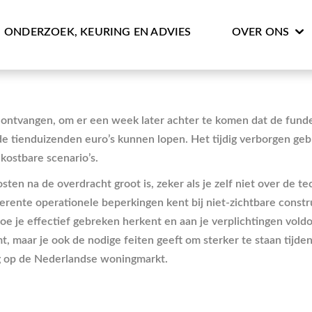
ONDERZOEK, KEURING EN ADVIES
OVER ONS
bt ontvangen, om er een week later achter te komen dat de fun
in de tienduizenden euro’s kunnen lopen. Het tijdig verborgen 
kostbare scenario’s.
sten na de overdracht groot is, zeker als je zelf niet over de 
erente operationele beperkingen kent bij niet-zichtbare constr
je hoe je effectief gebreken herkent en aan je verplichtingen v
mt, maar je ook de nodige feiten geeft om sterker te staan tijd
ng op de Nederlandse woningmarkt.