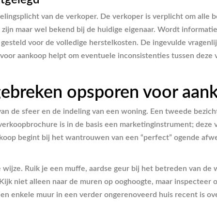
itgelegd
ingsplicht van de verkoper. De verkoper is verplicht om alle 
ar zijn maar wel bekend bij de huidige eigenaar. Wordt informa
teld voor de volledige herstelkosten. De ingevulde vragenlijst
voor aankoop helpt om eventuele inconsistenties tussen deze vr
 gebreken opsporen voor aan
 van de sfeer en de indeling van een woning. Een tweede bezich
e verkoopbrochure is in de basis een marketinginstrument; deze 
oop begint bij het wantrouwen van een “perfect” ogende afwer
 wijze. Ruik je een muffe, aardse geur bij het betreden van de
. Kijk niet alleen naar de muren op ooghoogte, maar inspecteer
s een enkele muur in een verder ongerenoveerd huis recent is ov