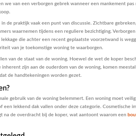
eken we van een verborgen gebrek wanneer een mankement pas na 
koop.
 de praktijk vaak een punt van discussie. Zichtbare gebreken, zo
mmers waarnemen tijdens een reguliere bezichtiging. Verborge
een lekkage die achter een recent geplaatste voorzetwand is we
riteit van je toekomstige woning te waarborgen.
len van de staat van de woning. Hoewel de wet de koper bescher
e inherent zijn aan de ouderdom van de woning, komen meestal 
rdat de handtekeningen worden gezet.
en?
ormale gebruik van de woning belemmert. Een woning moet veilig
 of een lekkend dak vallen onder deze categorie. Cosmetische i
igt na de overdracht bij de koper, wat aantoont waarom een
bou