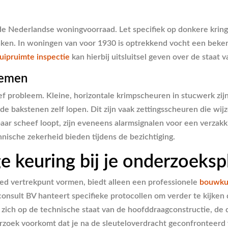
 Nederlandse woningvoorraad. Let specifiek op donkere kringe
en. In woningen van voor 1930 is optrekkend vocht een bekend 
uipruimte inspectie
kan hierbij uitsluitsel geven over de staat
lemen
ef probleem. Kleine, horizontale krimpscheuren in stucwerk zij
 bakstenen zelf lopen. Dit zijn vaak zettingsscheuren die wijz
cheef loopt, zijn eveneens alarmsignalen voor een verzakking. 
hnische zekerheid bieden tijdens de bezichtiging.
 keuring bij je onderzoekspl
ed vertrekpunt vormen, biedt alleen een professionele
bouwku
nsult BV hanteert specifieke protocollen om verder te kijken
t zich op de technische staat van de hoofddraagconstructie, de 
zoek voorkomt dat je na de sleuteloverdracht geconfronteerd w