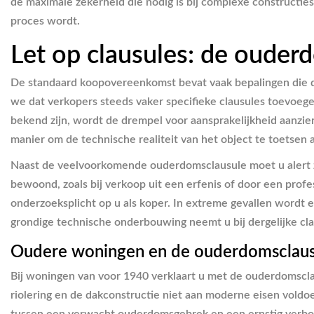
de maximale zekerheid die nodig is bij complexe constructi
proces wordt.
Let op clausules: de ouderd
De standaard koopovereenkomst bevat vaak bepalingen die de 
we dat verkopers steeds vaker specifieke clausules toevoeg
bekend zijn, wordt de drempel voor aansprakelijkheid aanzien
manier om de technische realiteit van het object te toetsen 
Naast de veelvoorkomende ouderdomsclausule moet u alert zi
bewoond, zoals bij verkoop uit een erfenis of door een profe
onderzoeksplicht op u als koper. In extreme gevallen wordt ee
grondige technische onderbouwing neemt u bij dergelijke claus
Oudere woningen en de ouderdomsclaus
Bij woningen van voor 1940 verklaart u met de ouderdomsclau
riolering en de dakconstructie niet aan moderne eisen vold
tussen een verwacht ouderdomsgebrek en een ernstig verborg