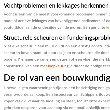
Vochtproblemen en lekkages herkennen
Vocht is een van de meest voorkomende problemen binnen de
oude of actieve lekkages van bovenliggende badkamers of dak
zoutuitbloei aan de onderzijde van de muren. Een gerichte
kr
Structurele scheuren en funderingsprob
Niet elke scheur in een muur duidt op een ernstig constructi
scheuren boven raam- of deurkozijnen en scheuren die door de
bodem. Klemmende ramen en deuren of een vloer die merkbaar s
constructie, kan een
meeloopkeuring
je direct de nodige tec
De rol van een bouwkundige
Hoewel eigen waarnemingen tijdens een bezichtiging een go
verantwoorde aankoop. Een inspecteur van Schippers Bouwco
koper vaak kijkt naar de indeling en sfeer, focust onze exper
gebreken opsporen voor aankoop via een onafhankelijk onder