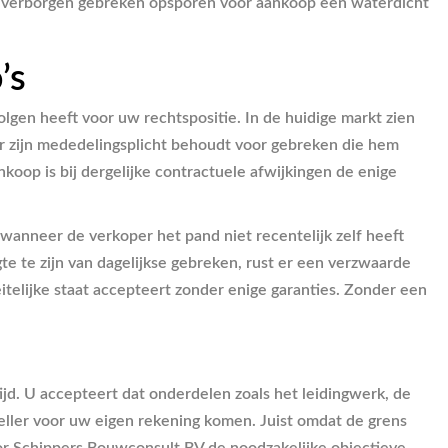
at verborgen gebreken opsporen voor aankoop een waterdicht
’s
gen heeft voor uw rechtspositie. In de huidige markt zien
er zijn mededelingsplicht behoudt voor gebreken die hem
koop is bij dergelijke contractuele afwijkingen de enige
anneer de verkoper het pand niet recentelijk zelf heeft
te te zijn van dagelijkse gebreken, rust er een verzwaarde
feitelijke staat accepteert zonder enige garanties. Zonder een
jd. U accepteert dat onderdelen zoals het leidingwerk, de
eller voor uw eigen rekening komen. Juist omdat de grens
r Schippers Bouwconsult BV de noodzakelijke objectieve