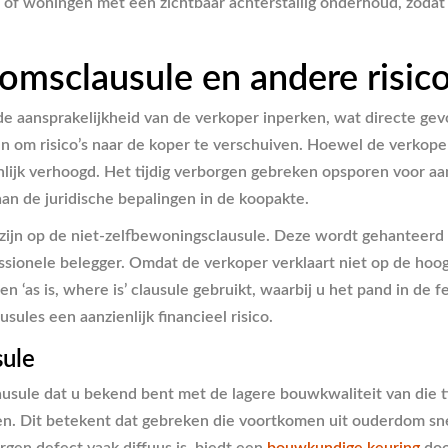
es of woningen met een zichtbaar achterstallig onderhoud, zod
omsclausule en andere risico
aansprakelijkheid van de verkoper inperken, wat directe gevol
en om risico’s naar de koper te verschuiven. Hoewel de verkop
lijk verhoogd. Het tijdig verborgen gebreken opsporen voor aan
aan de juridische bepalingen in de koopakte.
jn op de niet-zelfbewoningsclausule. Deze wordt gehanteerd w
ssionele belegger. Omdat de verkoper verklaart niet op de hoog
n ‘as is, where is’ clausule gebruikt, waarbij u het pand in de 
ules een aanzienlijk financieel risico.
ule
sule dat u bekend bent met de lagere bouwkwaliteit van die ti
oen. Dit betekent dat gebreken die voortkomen uit ouderdom sn
en defect vaak diffuus is, biedt een
bouwkundige keuring
doo