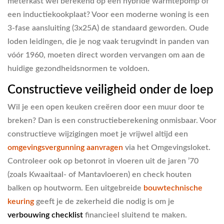
meterkast wel berekend op een hybride warmtepomp of
een inductiekookplaat? Voor een moderne woning is een
3-fase aansluiting (3x25A) de standaard geworden. Oude
loden leidingen, die je nog vaak terugvindt in panden van
vóór 1960, moeten direct worden vervangen om aan de
huidige gezondheidsnormen te voldoen.
Constructieve veiligheid onder de loep
Wil je een open keuken creëren door een muur door te
breken? Dan is een constructieberekening onmisbaar. Voor
constructieve wijzigingen moet je vrijwel altijd een
omgevingsvergunning aanvragen
via het Omgevingsloket.
Controleer ook op betonrot in vloeren uit de jaren ’70
(zoals Kwaaitaal- of Mantavloeren) en check houten
balken op houtworm. Een uitgebreide
bouwtechnische
keuring
geeft je de zekerheid die nodig is om je
verbouwing checklist
financieel sluitend te maken.