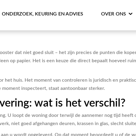
ONDERZOEK, KEURING EN ADVIES
OVER ONS
ooster dat niet goed sluit – het zijn precies de punten die koper
leen op papier. Het is een keuze die direct bepaalt hoeveel rui
et huis. Het moment van controleren is juridisch en praktisch v
e moment inspecteert, staat aantoonbaar sterker.
ering: wat is het verschil?
ring. U loopt de woning door terwijl de aannemer nog tijd heef
k, niet goed afgehangen deuren, krassen in glas, slecht sluite
aan u wordt opgeleverd. Op dat moment beoordeelt u of de wo