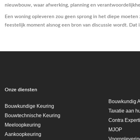
nieuwbouw, waar afwerking, planning en verantwoordelijkh
Een woning opleveren zou geen sprong in het diepe moeten zijn
feestelijk moment alsnog een bron van discussie wordt. Dat 
Onze diensten
Bouwkundig A
Bouwkundige Keuring
Taxatie aan h
Bouwtechnische Keuring
Contra Expert
Meeloopkeuring
MJOP
Aankoopkeuring
Vooropleveri