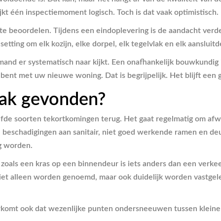
jkt één inspectiemoment logisch. Toch is dat vaak optimistisch.
d te beoordelen. Tijdens een eindoplevering is de aandacht ver
etting om elk kozijn, elke dorpel, elk tegelvlak en elk aansluitd
mand er systematisch naar kijkt. Een onafhankelijk bouwkundig 
nt met uw nieuwe woning. Dat is begrijpelijk. Het blijft een g
ak gevonden?
fde soorten tekortkomingen terug. Het gaat regelmatig om afwe
beschadigingen aan sanitair, niet goed werkende ramen en de
g worden.
 zoals een kras op een binnendeur is iets anders dan een verkee
iet alleen worden genoemd, maar ook duidelijk worden vastgeleg
oorkomt ook dat wezenlijke punten ondersneeuwen tussen klein