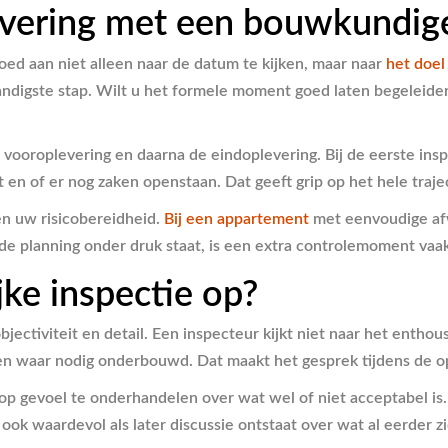
evering met een bouwkundig
oed aan niet alleen naar de datum te kijken, maar naar
het doel
tandigste stap. Wilt u het formele moment goed laten begeleid
en vooroplevering en daarna de eindoplevering. Bij de eerste i
en of er nog zaken openstaan. Dat geeft grip op het hele traje
en uw risicobereidheid.
Bij een appartement
met eenvoudige afw
 de planning onder druk staat, is een extra controlemoment vaa
jke inspectie op?
objectiviteit en detail. Een inspecteur kijkt niet naar het ent
 waar nodig onderbouwd. Dat maakt het gesprek tijdens de ople
 op gevoel te onderhandelen over wat wel of niet acceptabel is
 ook waardevol als later discussie ontstaat over wat al eerder z