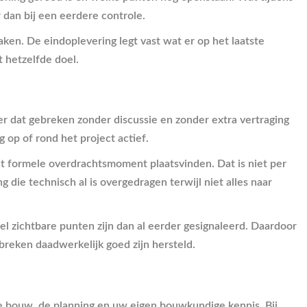
 dan bij een eerdere controle.
maken. De eindoplevering legt vast wat er op het laatste
 hetzelfde doel.
r dat gebreken zonder discussie en zonder extra vertraging
 op of rond het project actief.
et formele overdrachtsmoment plaatsvinden. Dat is niet per
ie technisch al is overgedragen terwijl niet alles naar
el zichtbare punten zijn dan al eerder gesignaleerd. Daardoor
reken daadwerkelijk goed zijn hersteld.
 de bouw, de planning en uw eigen bouwkundige kennis. Bij