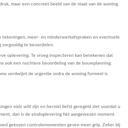
 indruk, maar een concreet beeld van de staat van de woning
oals tekeningen, meer- en minderwerkafspraken en eventuele
g zorgvuldig te beoordelen.
tieve oplevering. Te vroeg inspecteren kan betekenen dat
 soms ook een nuchtere beoordeling van de bouwplanning.
soms verdwijnt de urgentie zodra de woning formeel is
gen vóór wilt zijn en herstel liefst geregeld ziet voordat u
smoment, dan is de eindoplevering het aangewezen moment.
ee goed gekozen controlemomenten geven meer grip. Zeker bij