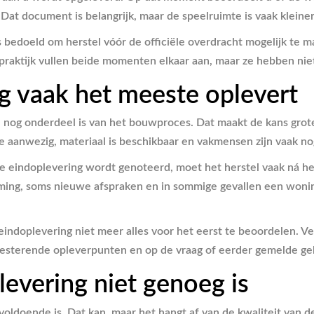
Dat document is belangrijk, maar de speelruimte is vaak kleiner
 is bedoeld om herstel vóór de officiële overdracht mogelijk te 
praktijk vullen beide momenten elkaar aan, maar ze hebben niet
 vaak het meeste oplevert
 nog onderdeel is van het bouwproces. Dat maakt de kans grote
 aanwezig, materiaal is beschikbaar en vakmensen zijn vaak nog
de eindoplevering wordt genoteerd, moet het herstel vaak ná h
ming, soms nieuwe afspraken en in sommige gevallen een woning d
eindoplevering niet meer alles voor het eerst te beoordelen. Ve
resterende opleverpunten en op de vraag of eerder gemelde geb
evering niet genoeg is
 voldoende is. Dat kan, maar het hangt af van de kwaliteit van