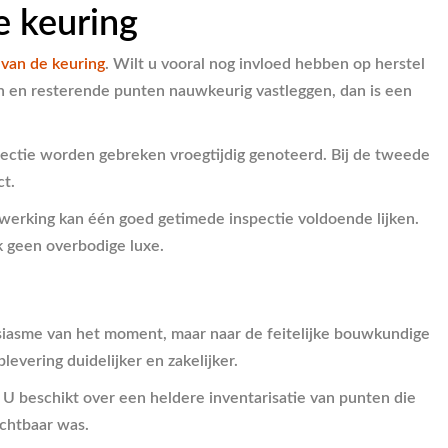
e keuring
 van de keuring
. Wilt u vooral nog invloed hebben op herstel
en en resterende punten nauwkeurig vastleggen, dan is een
nspectie worden gebreken vroegtijdig genoteerd. Bij de tweede
ct.
erking kan één goed getimede inspectie voldoende lijken.
k geen overbodige luxe.
housiasme van het moment, maar naar de feitelijke bouwkundige
vering duidelijker en zakelijker.
. U beschikt over een heldere inventarisatie van punten die
ichtbaar was.