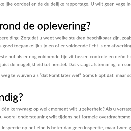
ankelijke oordeel en de duidelijke rapportage. U wilt geen vage
 rond de oplevering?
rbereiding. Zorg dat u weet welke stukken beschikbaar zijn, z
 goed toegankelijk zijn en of er voldoende licht is om afwerkin
ste nut als er nog voldoende tijd zit tussen controle en defini
t juist de mogelijkheid tot herstel. Dat vraagt afstemming, en
 weg te wuiven als “dat komt later wel”. Soms klopt dat, maar 
andig?
één kernvraag: op welk moment wilt u zekerheid? Als u verrassin
 Als u vooral ondersteuning wilt tijdens het formele overdracht
Eén inspectie op het eind is beter dan geen inspectie, maar tw