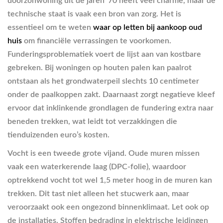
doorzonwoning uit de jaren ’70 heeft veel charme, maar de
technische staat is vaak een bron van zorg. Het is
essentieel om te weten
waar op letten bij aankoop oud
huis
om financiële verrassingen te voorkomen.
Funderingsproblematiek voert de lijst aan van kostbare
gebreken. Bij woningen op houten palen kan paalrot
ontstaan als het grondwaterpeil slechts 10 centimeter
onder de paalkoppen zakt. Daarnaast zorgt negatieve kleef
ervoor dat inklinkende grondlagen de fundering extra naar
beneden trekken, wat leidt tot verzakkingen die
tienduizenden euro’s kosten.
Vocht is een tweede grote vijand. Oude muren missen
vaak een waterkerende laag (DPC-folie), waardoor
optrekkend vocht tot wel 1,5 meter hoog in de muren kan
trekken. Dit tast niet alleen het stucwerk aan, maar
veroorzaakt ook een ongezond binnenklimaat. Let ook op
de installaties. Stoffen bedrading in elektrische leidingen