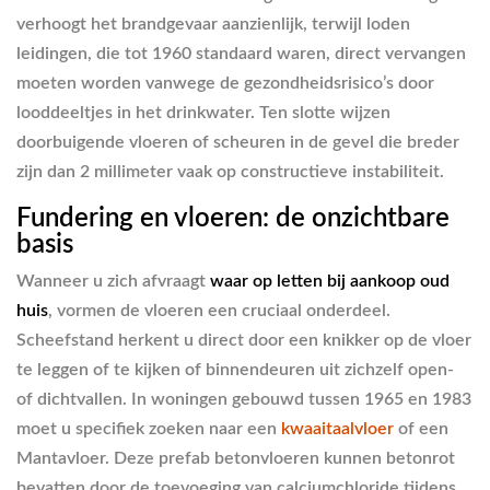
verhoogt het brandgevaar aanzienlijk, terwijl loden
leidingen, die tot 1960 standaard waren, direct vervangen
moeten worden vanwege de gezondheidsrisico’s door
looddeeltjes in het drinkwater. Ten slotte wijzen
doorbuigende vloeren of scheuren in de gevel die breder
zijn dan 2 millimeter vaak op constructieve instabiliteit.
Fundering en vloeren: de onzichtbare
basis
Wanneer u zich afvraagt
waar op letten bij aankoop oud
huis
, vormen de vloeren een cruciaal onderdeel.
Scheefstand herkent u direct door een knikker op de vloer
te leggen of te kijken of binnendeuren uit zichzelf open-
of dichtvallen. In woningen gebouwd tussen 1965 en 1983
moet u specifiek zoeken naar een
kwaaitaalvloer
of een
Mantavloer. Deze prefab betonvloeren kunnen betonrot
bevatten door de toevoeging van calciumchloride tijdens