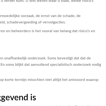
 u verder kunt. U wilt weten waar u staat, welke risico’s
ermoedelijke oorzaak, de ernst van de schade, de
eid, schadevergoeding of vervolgacties.
n en beheerders is het vooral van belang dat risico’s en
een onafhankelijk onderzoek. Soms bevestigt dat dat de
n soms blijkt dat aanvullend specialistisch onderzoek nodig
 op korte termijn misschien niet altijd het antwoord waarop
ggevend is