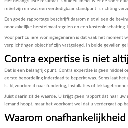
Het belangrijkste resultaat is duidelijkheid. Niet de soort du
reëel zijn en wat een verdedigbaar standpunt is richting verz
Een goede rapportage beschrijft daarom niet alleen de bevind
noodzakelijke herstelmaatregelen en een kosteninschatting. 
Voor particuliere woningeigenaren is dat vaak het moment waa
verplichtingen objectief zijn vastgelegd. In beide gevallen gel
Contra expertise is niet alti
Dat is een belangrijk punt. Contra expertise is geen middel 
eerste beoordeling inderdaad te beperkt was. Soms laat het 
is, bijvoorbeeld naar fundering, installaties of lekkagebronne
Juist daarin zit de waarde. U krijgt geen rapport dat naar u
iemand hoopt, maar het voorkomt wel dat u verdergaat op b
Waarom onafhankelijkheid b