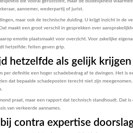
idelijkheid die vooral geruststelt, maar de duidelijkheid waarmee
ekeraar, aannemer, wederpartij of jurist.
ingen, maar ook de technische duiding. U krijgt inzicht in de v
Dat maakt een groot verschil in gesprekken over aansprakelijkh
rop emotie plaatsmaakt voor overzicht. Voor zakelijke eigenare
dt hetzelfde: feiten geven grip.
jd hetzelfde als gelijk krijgen
om per definitie een hoger schadebedrag af te dwingen. Het is 
zien dat bepaalde schadeposten terecht niet zijn meegenomen. E
n.
w mond praat, maar een rapport dat technisch standhoudt. Dat is
asis van verkeerde aannames.
ij contra expertise doorsla