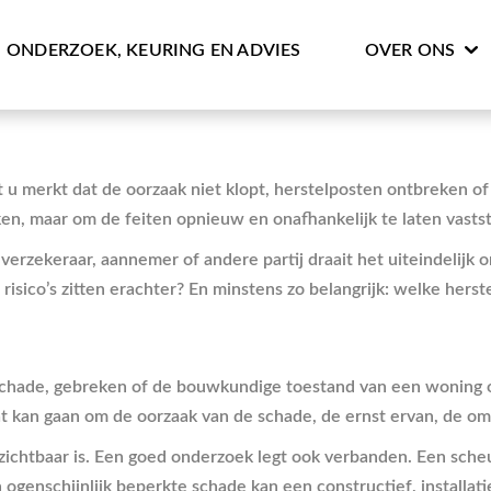
ONDERZOEK, KEURING EN ADVIES
OVER ONS
Tot u merkt dat de oorzaak niet klopt, herstelposten ontbreken 
ken, maar om de feiten opnieuw en onafhankelijk te laten vastst
n verzekeraar, aannemer of andere partij draait het uiteindelij
 risico’s zitten erachter? En minstens zo belangrijk: welke her
chade, gebreken of de bouwkundige toestand van een woning of 
Dat kan gaan om de oorzaak van de schade, de ernst ervan, de o
 zichtbaar is. Een goed onderzoek legt ook verbanden. Een scheu
een ogenschijnlijk beperkte schade kan een constructief, instal