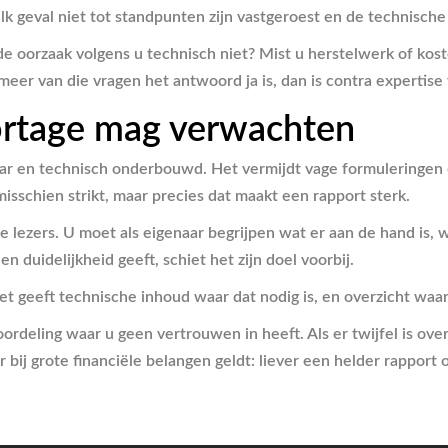
lk geval niet tot standpunten zijn vastgeroest en de technisch
 de oorzaak volgens u technisch niet? Mist u herstelwerk of kos
eer van die vragen het antwoord ja is, dan is contra expertise 
ortage mag verwachten
baar en technisch onderbouwd. Het vermijdt vage formuleringen
isschien strikt, maar precies dat maakt een rapport sterk.
e lezers. U moet als eigenaar begrijpen wat er aan de hand is,
n duidelijkheid geeft, schiet het zijn doel voorbij.
t geeft technische inhoud waar dat nodig is, en overzicht wa
rdeling waar u geen vertrouwen in heeft. Als er twijfel is over
 bij grote financiële belangen geldt: liever een helder rapport