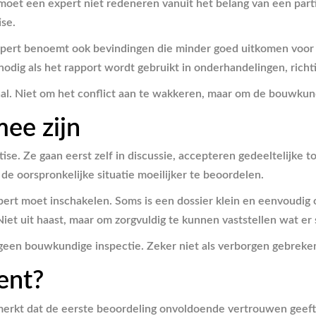
 moet een expert niet redeneren vanuit het belang van een part
se.
pert benoemt ook bevindingen die minder goed uitkomen voor de
odig als het rapport wordt gebruikt in onderhandelingen, richtin
al. Niet om het conflict aan te wakkeren, maar om de bouwkundig
ee zijn
ise. Ze gaan eerst zelf in discussie, accepteren gedeeltelijke 
e oorspronkelijke situatie moeilijker te beoordelen.
xpert moet inschakelen. Soms is een dossier klein en eenvoudig
Niet uit haast, maar om zorgvuldig te kunnen vaststellen wat er 
geen bouwkundige inspectie. Zeker niet als verborgen gebreken
ent?
merkt dat de eerste beoordeling onvoldoende vertrouwen geeft. 