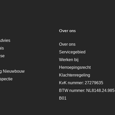
Over ons
dvies
Over ons
uis
Servicegebied
ise
Werken bij
Herroepingsrecht
ng Nieuwbouw
Klachtenregeling
spectie
KvK nummer: 27279635
BTW nummer: NL8148.24.985
B01