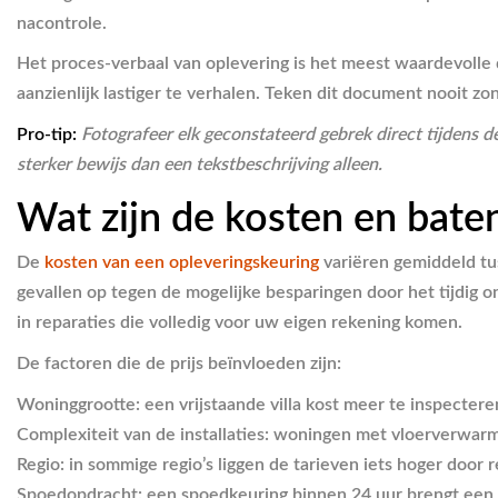
nacontrole.
Het proces-verbaal van oplevering is het meest waardevolle d
aanzienlijk lastiger te verhalen. Teken dit document nooit 
Pro-tip:
Fotografeer elk geconstateerd gebrek direct tijdens de 
sterker bewijs dan een tekstbeschrijving alleen.
Wat zijn de kosten en bate
De
kosten van een opleveringskeuring
variëren gemiddeld tu
gevallen op tegen de mogelijke besparingen door het tijdig o
in reparaties die volledig voor uw eigen rekening komen.
De factoren die de prijs beïnvloeden zijn:
Woninggrootte:
een vrijstaande villa kost meer te inspecter
Complexiteit van de installaties:
woningen met vloerverwarmin
Regio:
in sommige regio’s liggen de tarieven iets hoger door 
Spoedopdracht:
een spoedkeuring binnen 24 uur brengt een 