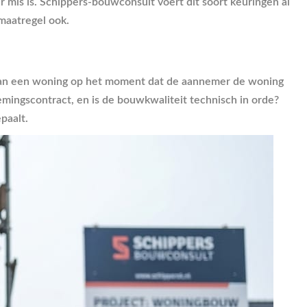
r mis is. Schippers-bouwconsult voert dit soort keuringen al
maatregel ook.
e van een woning op het moment dat de aannemer de woning
mingscontract, en is de bouwkwaliteit technisch in orde?
paalt.