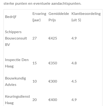
sterke punten en eventuele aandachtspunten.
Ervaring
Gemiddelde
Klantbeoordeling
Bedrijf
S
(jaar)
Prijs
(uit 5)
B
Schippers
k
Bouwconsult
27
€425
4.9
C
BV
e
A
Inspectie Den
15
€350
4.8
b
Haag
k
Bouwkundig
S
10
€300
4.5
Advies
i
H
Keuringsdienst
20
€400
4.9
p
Haag