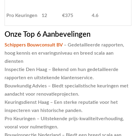
m
R
Pro Keuringen
12
€375
4.6
n
Onze Top 6 Aanbevelingen
Schippers Bouwconsult BV
– Gedetailleerde rapporten,
hoog kennis en ervaringsniveau en breed scala aan
diensten
Inspectie Den Haag – Bekend om hun gedetailleerde
rapporten en uitstekende klantenservice.
Bouwkundig Advies – Biedt specialistische keuringen met
aandacht voor renovatieprojecten.
Keuringsdienst Haag – Een sterke reputatie voor het
inspecteren van historische panden.
Pro Keuringen – Uitstekende prijs-kwaliteitverhouding,
vooral voor nulmetingen.
Bouwinspectie Nederland – Biedt een breed scala aan