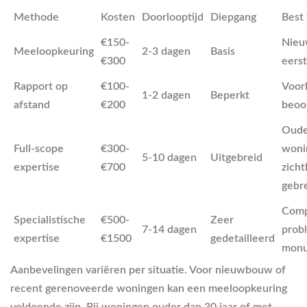
Methode
Kosten
Doorlooptijd
Diepgang
Best
€150-
Nieu
Meeloopkeuring
2-3 dagen
Basis
€300
eerst
Rapport op
€100-
Voor
1-2 dagen
Beperkt
afstand
€200
beoo
Oude
Full-scope
€300-
woni
5-10 dagen
Uitgebreid
expertise
€700
zicht
gebr
Comp
Specialistische
€500-
Zeer
7-14 dagen
prob
expertise
€1500
gedetailleerd
mon
Aanbevelingen variëren per situatie. Voor nieuwbouw of
recent gerenoveerde woningen kan een meeloopkeuring
voldoende zijn. Bij woningen ouder dan 30 jaar of met