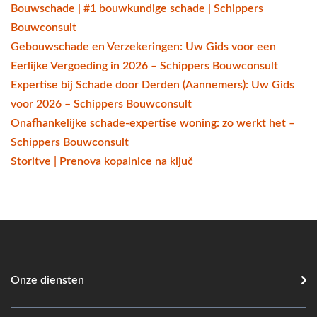
Bouwschade | #1 bouwkundige schade | Schippers
Bouwconsult
Gebouwschade en Verzekeringen: Uw Gids voor een
Eerlijke Vergoeding in 2026 – Schippers Bouwconsult
Expertise bij Schade door Derden (Aannemers): Uw Gids
voor 2026 – Schippers Bouwconsult
Onafhankelijke schade-expertise woning: zo werkt het –
Schippers Bouwconsult
Storitve | Prenova kopalnice na ključ
Onze diensten