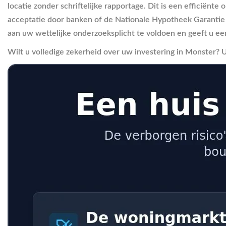
locatie zonder schriftelijke rapportage. Dit is een efficiënte
acceptatie door banken of de Nationale Hypotheek Garantie i
aan uw wettelijke onderzoeksplicht te voldoen en geeft u ee
Wilt u volledige zekerheid over uw investering in Monster? 