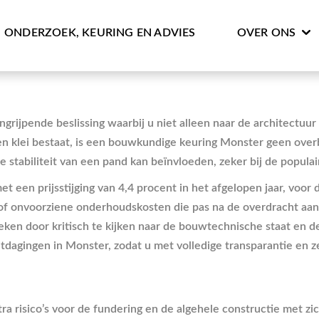
ONDERZOEK, KEURING EN ADVIES
OVER ONS
grijpende beslissing waarbij u niet alleen naar de architectuu
n klei bestaat, is een bouwkundige keuring Monster geen over
stabiliteit van een pand kan beïnvloeden, zeker bij de populai
t een prijsstijging van 4,4 procent in het afgelopen jaar, voor
of onvoorziene onderhoudskosten die pas na de overdracht aan h
ken door kritisch te kijken naar de bouwtechnische staat en de 
agingen in Monster, zodat u met volledige transparantie en z
 risico’s voor de fundering en de algehele constructie met zi