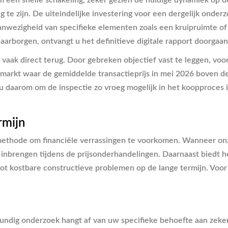
m een snelle schakeling, zeker gezien de huidige dynamiek op 
te zijn. De uiteindelijke investering voor een dergelijk onderz
aanwezigheid van specifieke elementen zoals een kruipruimte o
waarborgen, ontvangt u het definitieve digitale rapport doorgaan
jk vaak direct terug. Door gebreken objectief vast te leggen, 
arkt waar de gemiddelde transactieprijs in mei 2026 boven de 4
n u daarom om de inspectie zo vroeg mogelijk in het koopproces i
rmijn
ve methode om financiële verrassingen te voorkomen. Wanneer o
t inbrengen tijdens de prijsonderhandelingen. Daarnaast biedt 
tot kostbare constructieve problemen op de lange termijn. Voo
ndig onderzoek hangt af van uw specifieke behoefte aan zekerh