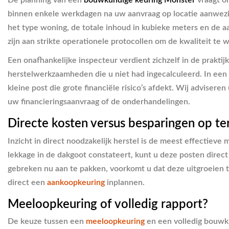
De planning van een
bouwkundige keuring Monster
vraagt o
binnen enkele werkdagen na uw aanvraag op locatie aanwezig 
het type woning, de totale inhoud in kubieke meters en de 
zijn aan strikte operationele protocollen om de kwaliteit te 
Een onafhankelijke inspecteur verdient zichzelf in de prakti
herstelwerkzaamheden die u niet had ingecalculeerd. In een m
kleine post die grote financiële risico’s afdekt. Wij advisere
uw financieringsaanvraag of de onderhandelingen.
Directe kosten versus besparingen op te
Inzicht in direct noodzakelijk herstel is de meest effectie
lekkage in de dakgoot constateert, kunt u deze posten direc
gebreken nu aan te pakken, voorkomt u dat deze uitgroeien 
direct een
aankoopkeuring
inplannen.
Meeloopkeuring of volledig rapport?
De keuze tussen een
meeloopkeuring
en een volledig bouwku