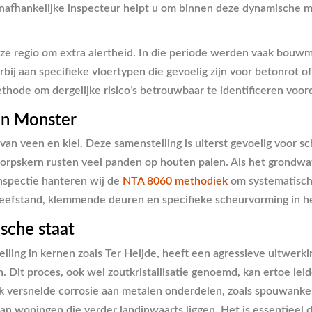
afhankelijke inspecteur helpt u om binnen deze dynamische mark
ze regio om extra alertheid. In die periode werden vaak bouwma
j aan specifieke vloertypen die gevoelig zijn voor betonrot of 
thode om dergelijke risico’s betrouwbaar te identificeren voo
in Monster
n veen en klei. Deze samenstelling is uiterst gevoelig voor s
e dorpskern rusten veel panden op houten palen. Als het grond
inspectie hanteren wij de
NTA 8060 methodiek
om systematisch 
heefstand, klemmende deuren en specifieke scheurvorming in he
sche staat
elling in kernen zoals Ter Heijde, heeft een agressieve uitwerk
 Dit proces, ook wel zoutkristallisatie genoemd, kan ertoe le
k versnelde corrosie aan metalen onderdelen, zoals spouwanke
 woningen die verder landinwaarts liggen. Het is essentieel d