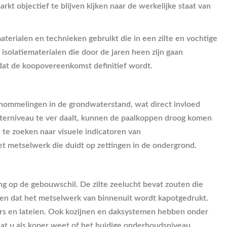
t objectief te blijven kijken naar de werkelijke staat van
terialen en technieken gebruikt die in een zilte en vochtige
isolatiematerialen die door de jaren heen zijn gaan
rdat de koopovereenkomst definitief wordt.
chommelingen in de grondwaterstand, wat direct invloed
waterniveau te ver daalt, kunnen de paalkoppen droog komen
te zoeken naar visuele indicatoren van
t metselwerk die duidt op zettingen in de ondergrond.
ing op de gebouwschil. De zilte zeelucht bevat zouten die
iden dat het metselwerk van binnenuit wordt kapotgedrukt.
rs en lateien. Ook kozijnen en daksystemen hebben onder
at u als koper weet of het huidige onderhoudsniveau