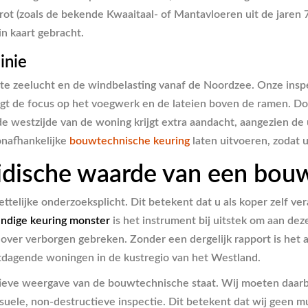
ot (zoals de bekende Kwaaitaal- of Mantavloeren uit de jaren 7
n kaart gebracht.
inie
ilte zeelucht en de windbelasting vanaf de Noordzee. Onze ins
 ligt de focus op het voegwerk en de lateien boven de ramen.
de westzijde van de woning krijgt extra aandacht, aangezien de 
 onafhankelijke
bouwtechnische keuring
laten uitvoeren, zodat 
ridische waarde van een bou
ttelijke onderzoeksplicht. Dit betekent dat u als koper zelf ve
dige keuring monster
is het instrument bij uitstek om aan deze
over verborgen gebreken. Zonder een dergelijk rapport is het 
uitdagende woningen in de kustregio van het Westland.
ctieve weergave van de bouwtechnische staat. Wij moeten daarbi
isuele, non-destructieve inspectie. Dit betekent dat wij geen