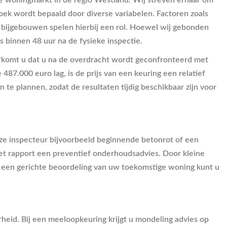
de woningmarkt in de regio Westland. Wij streven ernaar om
oek wordt bepaald door diverse variabelen. Factoren zoals
f bijgebouwen spelen hierbij een rol. Hoewel wij gebonden
s binnen 48 uur na de fysieke inspectie.
voorkomt u dat u na de overdracht wordt geconfronteerd met
87.000 euro lag, is de prijs van een keuring een relatief
n te plannen, zodat de resultaten tijdig beschikbaar zijn voor
nze inspecteur bijvoorbeeld beginnende betonrot of een
het rapport een preventief onderhoudsadvies. Door kleine
r een gerichte beoordeling van uw toekomstige woning kunt u
eid. Bij een meeloopkeuring krijgt u mondeling advies op