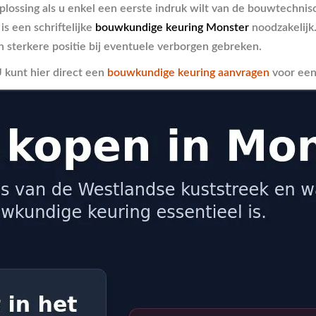
 oplossing als u enkel een eerste indruk wilt van de bouwtechnis
s een schriftelijke
bouwkundige keuring Monster
noodzakelijk.
n sterkere positie bij eventuele verborgen gebreken.
U kunt hier direct een
bouwkundige keuring aanvragen
voor een