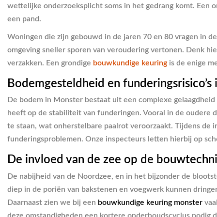
wettelijke onderzoeksplicht soms in het gedrang komt. Een on
een pand.
Woningen die zijn gebouwd in de jaren 70 en 80 vragen in de
omgeving sneller sporen van veroudering vertonen. Denk hierbi
verzakken. Een grondige
bouwkundige keuring
is de enige me
Bodemgesteldheid en funderingsrisico’s 
De bodem in Monster bestaat uit een complexe gelaagdheid va
heeft op de stabiliteit van funderingen. Vooral in de ouder
te staan, wat onherstelbare paalrot veroorzaakt. Tijdens de 
funderingsproblemen. Onze inspecteurs letten hierbij op sc
De invloed van de zee op de bouwtechni
De nabijheid van de Noordzee, en in het bijzonder de blootst
diep in de poriën van bakstenen en voegwerk kunnen dringen.
Daarnaast zien we bij een
bouwkundige keuring monster
vaa
deze omstandigheden een kortere onderhoudscyclus nodig dan