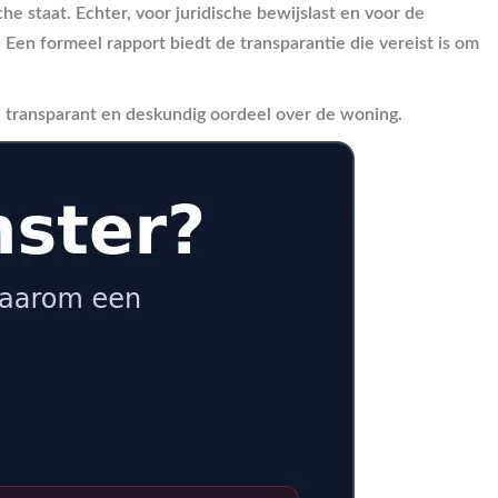
che staat. Echter, voor juridische bewijslast en voor de
 Een formeel rapport biedt de transparantie die vereist is om
 transparant en deskundig oordeel over de woning.