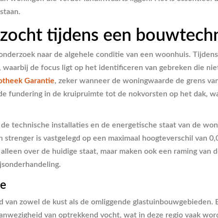
staan.
zocht tijdens een bouwtech
 onderzoek naar de algehele conditie van een woonhuis. Tijden
aarbij de focus ligt op het identificeren van gebreken die niet 
otheek Garantie
, zeker wanneer de woningwaarde de grens van
 fundering in de kruipruimte tot de nokvorsten op het dak, waa
e technische installaties en de energetische staat van de won
strenger is vastgelegd op een maximaal hoogteverschil van 0,02
alleen over de huidige staat, maar maken ook een raming van de
ijsonderhandeling.
ie
id van zowel de kust als de omliggende glastuinbouwgebieden.
aanwezigheid van optrekkend vocht, wat in deze regio vaak wo