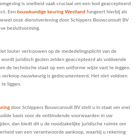
e omgeving is snelheid vaak cruciaal om een bod geaccepteerd
ect. Een
bouwkundige keuring Westland
fungeert hierbij als
 Hoewel onze dienstverlening door Schippers Bouwconsult BV
eve besluitvorming.
niet louter vertrouwen op de mededelingsplicht van de
k wordt juridisch gezien zelden geaccepteerd als voldoende
m de technische staat op een uniforme wijze vast te leggen.
n verkoop nauwkeurig is gedocumenteerd. Het niet voldoen
 te liggen.
ring
door Schippers Bouwconsult BV stelt u in staat om snel
n solide basis voor de ontbindende voorwaarden in uw
en, dan biedt dit u de noodzakelijke juridische ruimte om
ekerheid van een verantwoorde aankoop, waarbij u rekening