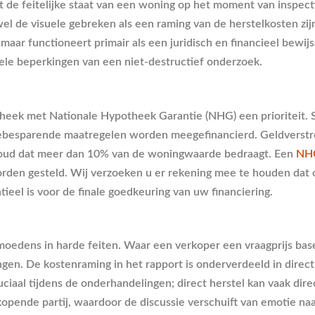
at de feitelijke staat van een woning op het moment van inspec
 de visuele gebreken als een raming van de herstelkosten zijn
ar functioneert primair als een juridisch en financieel bewijs
nele beperkingen van een niet-destructief onderzoek.
theek met Nationale Hypotheek Garantie (NHG) een prioriteit. S
ebesparende maatregelen worden meegefinancierd. Geldverstre
derhoud dat meer dan 10% van de woningwaarde bedraagt. Een
NHG
orden gesteld. Wij verzoeken u er rekening mee te houden dat 
ieel is voor de finale goedkeuring van uw financiering.
oedens in harde feiten. Waar een verkoper een vraagprijs base
ingen. De kostenraming in het rapport is onderverdeeld in dir
ciaal tijdens de onderhandelingen; direct herstel kan vaak dir
erkopende partij, waardoor de discussie verschuift van emotie n