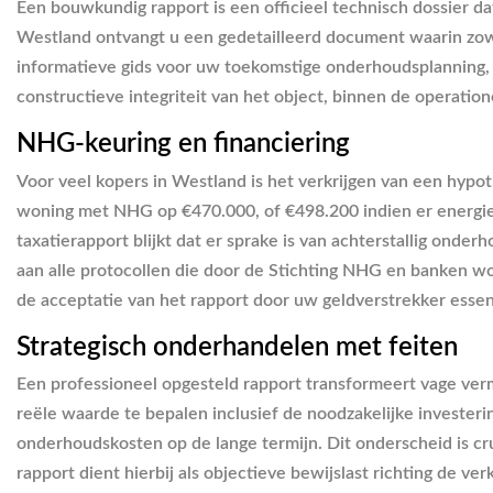
Een bouwkundig rapport is een officieel technisch dossier d
Westland ontvangt u een gedetailleerd document waarin zowel
informatieve gids voor uw toekomstige onderhoudsplanning, ma
constructieve integriteit van het object, binnen de operatio
NHG-keuring en financiering
Voor veel kopers in Westland is het verkrijgen van een hypo
woning met NHG op €470.000, of €498.200 indien er energi
taxatierapport blijkt dat er sprake is van achterstallig on
aan alle protocollen die door de Stichting NHG en banken w
de acceptatie van het rapport door uw geldverstrekker essent
Strategisch onderhandelen met feiten
Een professioneel opgesteld rapport transformeert vage verm
reële waarde te bepalen inclusief de noodzakelijke invester
onderhoudskosten op de lange termijn. Dit onderscheid is cru
rapport dient hierbij als objectieve bewijslast richting de v