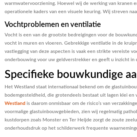
warmwatervoorziening. Hoewel wij de werking van kranen en 
operationele kaders van een visuele keuring. Wij streven na
Vochtproblemen en ventilatie
Vocht is een van de grootste bedreigingen voor de bouwkundi
vocht in muren en vloeren. Gebrekkige ventilatie in de krui
vastlegging van deze aspecten is vaak een strikte vereiste v
onderbouwing voor uw geldverstrekker en geeft u inzicht i
Specifieke bouwkundige aa
Het Westland staat internationaal bekend om de glastuinbou
bodemgesteldheid, die grotendeels bestaat uit lagen klei en 
Westland
is daarom onmisbaar om de risico’s van verzakkingen
voormalige glastuinbouwgebieden, zien wij regelmatig patholo
kustdorpen zoals Monster en Ter Heijde zorgt de zoute zeel
onderhoudsdruk op het schilderwerk frequente waarneminge