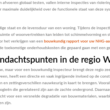
afvoeren globaal testen, vallen interne inspecties van rioler
ar maximale duidelijkheid over de functionele staat van deze s
ge staat en de levensduur van een woning. Tijdens de inspecti
pruimte of woonvertrekken kan leiden tot schimmelvorming en s
oor het verkrijgen van een
bouwkundig rapport voor uw NHG-aa
n de toekomstige onderhoudskosten die gepaard gaan met een g
ndachtspunten in de regio 
w, maar voor een bouwkundig inspecteur brengt deze regio zeer
veen, heeft een directe en vaak ingrijpende invloed op de cons
 en zettingsverschillen nauwkeurig in kaart te brengen. Vooral 
gieën die gerelateerd zijn aan de zachte ondergrond. Daarnaast
ucht voor een versnelde degradatie van bouwmaterialen, waarb
n zijn.