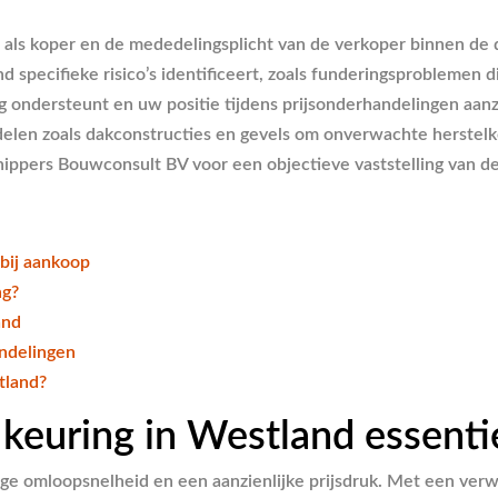
t als koper en de mededelingsplicht van de verkoper binnen d
pecifieke risico’s identificeert, zoals funderingsproblemen di
ndersteunt en uw positie tijdens prijsonderhandelingen aanzie
erdelen zoals dakconstructies en gevels om onverwachte herstel
ippers Bouwconsult BV voor een objectieve vaststelling van d
bij aankoop
ng?
and
ndelingen
tland?
uring in Westland essentiee
omloopsnelheid en een aanzienlijke prijsdruk. Met een verwach