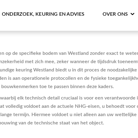
ONDERZOEK, KEURING EN ADVIES
OVER ONS
pen op de specifieke bodem van Westland zonder exact te wete
 onzekerheid met zich mee, zeker wanneer de tijdsdruk toeneem
ndige keuring Westland biedt u in dit proces de noodzakelijke
en is aan operationele protocollen en de fysieke toegankelijk
le bouwkenmerken toe te passen binnen deze kaders.
waarbij elk technisch detail cruciaal is voor een verantwoorde 
 dat volledig voldoet aan de actuele NHG-eisen, u behoedt voor
s lange termijn. Hiermee voldoet u niet alleen aan uw wettelijk
bouwing van de technische staat van het object.