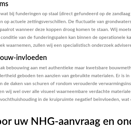
ems
at bij funderingen op staal (direct gefundeerd op de zandlaag 
en op actuele zettingsverschillen. De fluctuatie van grondwat
t paalrot wanneer deze koppen droog komen te staan. Wij moet
onditie van de funderingspalen kan binnen de operationele kad
tiek waarnemen, zullen wij een specialistisch onderzoek advis
nbouw-invloeden
 vaak bebouwing aan met authentieke maar kwetsbare bouwmetho
lertheid geboden ten aanzien van gebruikte materialen. Er is 
in de daken van schuren of rondom verouderde verwarmingsins
ren wij wel over alle visueel waarneembare verdachte materia
ochthuishouding in de kruipruimte negatief beïnvloeden, wat d
oor uw NHG-aanvraag en on