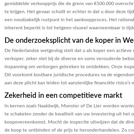
gemiddelde verkoopprijs die de grens van €500.000 overschri
te krijgen. Het gevaar schuilt er echter in dat u door deze t
een noodzakelijk rustpunt in het aankoopproces. Het ration
inherent beperkt is tot hetgeen visueel waarneembaar is tijde
De onderzoeksplicht van de koper in We
De Nederlandse wetgeving stelt dat u als koper een actieve
verkoper, zeker niet bij de diverse en soms verouderde bebo
inspanning om verborgen gebreken te ontdekken. Onze insp
Dit voorkomt kostbare juridische procedures na de eigendo
aan deze plicht kan leiden tot aanzienlijke financiële risico’s
Zekerheid in een competitieve markt
In kernen zoals Naaldwijk, Monster of De Lier worden wonin
te schakelen zonder de kwaliteit van uw investering uit het 
koopovereenkomst. Mocht de inspectie uitwijzen dat de direc
de koop te ontbinden of de prijs te heronderhandelen. Zo c