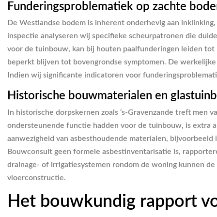
Funderingsproblematiek op zachte bod
De Westlandse bodem is inherent onderhevig aan inklinking, w
inspectie analyseren wij specifieke scheurpatronen die duid
voor de tuinbouw, kan bij houten paalfunderingen leiden to
beperkt blijven tot bovengrondse symptomen. De werkelijke c
Indien wij significante indicatoren voor funderingsproblema
Historische bouwmaterialen en glastui
In historische dorpskernen zoals ‘s-Gravenzande treft men
ondersteunende functie hadden voor de tuinbouw, is extra a
aanwezigheid van asbesthoudende materialen, bijvoorbeeld 
Bouwconsult geen formele asbestinventarisatie is, rapporte
drainage- of irrigatiesystemen rondom de woning kunnen de v
vloerconstructie.
Het bouwkundig rapport v