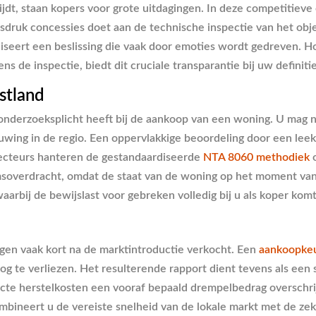
jdt, staan kopers voor grote uitdagingen. In deze competitiev
ijdsdruk concessies doet aan de technische inspectie van het obj
aliseert een beslissing die vaak door emoties wordt gedreven.
ns de inspectie, biedt dit cruciale transparantie bij uw definiti
stland
 onderzoeksplicht heeft bij de aankoop van een woning. U mag 
uwing in de regio. Een oppervlakkige beoordeling door een lee
ecteurs hanteren de gestandaardiseerde
NTA 8060 methodiek
o
msoverdracht, omdat de staat van de woning op het moment va
 waarbij de bewijslast voor gebreken volledig bij u als koper komt
gen vaak kort na de marktintroductie verkocht. Een
aankoopkeu
oog te verliezen. Het resulterende rapport dient tevens als ee
te herstelkosten een vooraf bepaald drempelbedrag overschrijd
ombineert u de vereiste snelheid van de lokale markt met de z