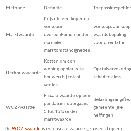
Methode
Definitie
Toepassingsgebie
Prijs die een koper en
verkoper
Verkoop, aankoop
Marktwaarde
overeenkomen onder
waardebepaling
normale
voor oriëntatie
marktomstandigheden
Kosten om een
woning opnieuw te
Opstalverzekering
Herbouwwaarde
bouwen bij totaal
schadeclaims
verlies
Fiscale waarde op een
Belastingaangifte,
peildatum, doorgaans
WOZ-waarde
gemeentelijke
5 tot 15% onder
heffingen
marktwaarde
De
WOZ-waarde
is een fiscale waarde gebaseerd op een